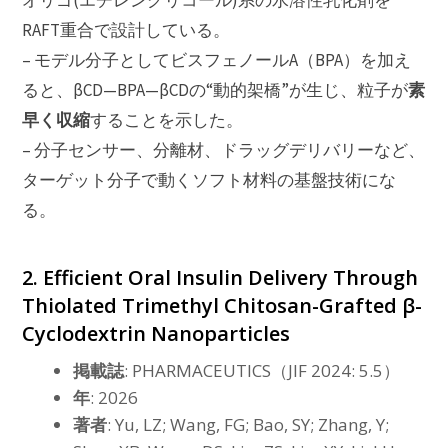
オリゴ(エチレングリコール)系の水溶性乳化剤を
RAFT重合で設計している。
– モデル分子としてビスフェノールA（BPA）を加え
素
ると、βCD—BPA—βCDの“動的架橋”が生じ、粒子が
早く収縮
することを示した。
– 分子センサー、分離材、ドラッグデリバリーなど、
ターゲット分子で動くソフト材料の基盤技術にな
る。
2. Efficient Oral Insulin Delivery Through
Thiolated Trimethyl Chitosan-Grafted β-
Cyclodextrin Nanoparticles
掲載誌
: PHARMACEUTICS（JIF 2024: 5.5）
年
: 2026
著者
: Yu, LZ; Wang, FG; Bao, SY; Zhang, Y;