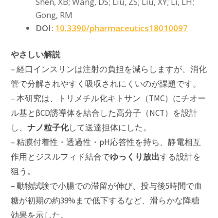
Shen, XB; Wang, DS; Liu, ZS; Liu, XY; Li, LH;
Gong, RM
DOI
:
10.3390/pharmaceutics18010097
やさしい解説
– 経口インスリンは注射の負担を減らしますが、消化
管で分解されやすく吸収されにくいのが課題です。
– 本研究は、トリメチル化キトサン（TMC）にチオー
ル基とβCD誘導体を結合した高分子（NCT）を設計
ナノ粒子化
し、
して送達担体にした。
– 粘膜付着性・透過性・pH応答性を持ち、静電相互
ゆっくり放出
作用とジスルフィド結合で
する設計を
狙う。
– 動物試験で小腸での滞留が伸び、投与後5時間で血
糖が初期の約39%まで低下するなど、滑らかな降糖
効果を示した。