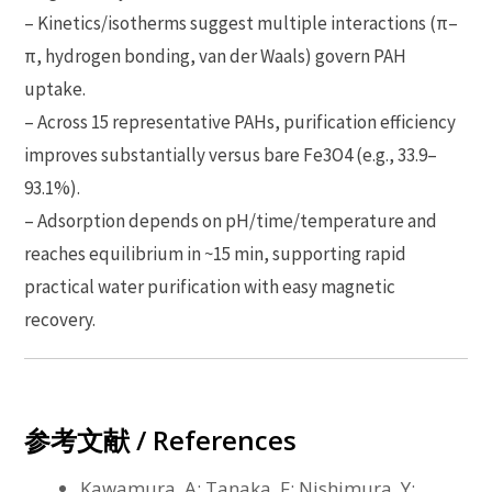
– Kinetics/isotherms suggest multiple interactions (π–
π, hydrogen bonding, van der Waals) govern PAH
uptake.
– Across 15 representative PAHs, purification efficiency
improves substantially versus bare Fe3O4 (e.g., 33.9–
93.1%).
– Adsorption depends on pH/time/temperature and
reaches equilibrium in ~15 min, supporting rapid
practical water purification with easy magnetic
recovery.
参考文献 / References
Kawamura, A; Tanaka, F; Nishimura, Y;