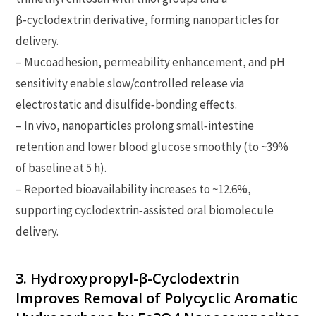
β‑cyclodextrin derivative, forming nanoparticles for
delivery.
– Mucoadhesion, permeability enhancement, and pH
sensitivity enable slow/controlled release via
electrostatic and disulfide‑bonding effects.
– In vivo, nanoparticles prolong small‑intestine
retention and lower blood glucose smoothly (to ~39%
of baseline at 5 h).
– Reported bioavailability increases to ~12.6%,
supporting cyclodextrin‑assisted oral biomolecule
delivery.
3. Hydroxypropyl-β-Cyclodextrin
Improves Removal of Polycyclic Aromatic