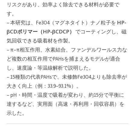
リスクがあり、効率よく除去できる材料が必要で
す。
HP-
– 本研究は、Fe3O4（マグネタイト）ナノ粒子を
βCDポリマー（HP‑βCDCP）
でコーティングし、磁
気回収できる吸着材を作製。
– π–π相互作用、水素結合、ファンデルワールス力な
ど複数の相互作用でPAHsを捕まえるモデルが適合
し、速度論・等温線解析で説明した。
– 15種類の代表PAHsで、未修飾Fe3O4よりも除去率が
大きく向上（例：33.9–93.1%）。
– pH・時間・温度で吸着が変わり、約15分で平衡に
達するなど、実用面（高速・再利用・回収容易）を
示した。