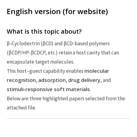
English version (for website)
What is this topic about?
β‑Cyclodextrin (βCD) and βCD‑based polymers
(βCDP/HP‑βCDCP, etc.) retain a host cavity that can
encapsulate target molecules.
molecular
This host–guest capability enables
recognition
adsorption
drug delivery
,
,
, and
stimuli‑responsive soft materials
.
Below are three highlighted papers selected from the
attached file.