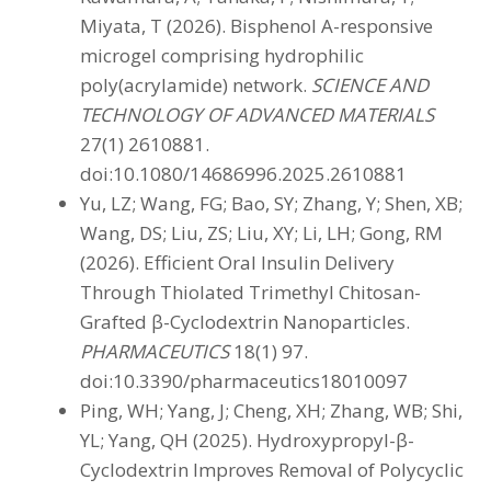
Miyata, T (2026). Bisphenol A-responsive
microgel comprising hydrophilic
poly(acrylamide) network.
SCIENCE AND
TECHNOLOGY OF ADVANCED MATERIALS
27(1) 2610881.
doi:10.1080/14686996.2025.2610881
Yu, LZ; Wang, FG; Bao, SY; Zhang, Y; Shen, XB;
Wang, DS; Liu, ZS; Liu, XY; Li, LH; Gong, RM
(2026). Efficient Oral Insulin Delivery
Through Thiolated Trimethyl Chitosan-
Grafted β-Cyclodextrin Nanoparticles.
PHARMACEUTICS
18(1) 97.
doi:10.3390/pharmaceutics18010097
Ping, WH; Yang, J; Cheng, XH; Zhang, WB; Shi,
YL; Yang, QH (2025). Hydroxypropyl-β-
Cyclodextrin Improves Removal of Polycyclic