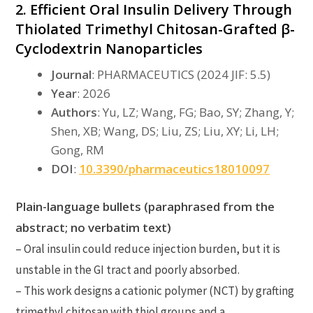
2. Efficient Oral Insulin Delivery Through
Thiolated Trimethyl Chitosan-Grafted β-
Cyclodextrin Nanoparticles
Journal
: PHARMACEUTICS (2024 JIF: 5.5)
Year
: 2026
Authors
: Yu, LZ; Wang, FG; Bao, SY; Zhang, Y;
Shen, XB; Wang, DS; Liu, ZS; Liu, XY; Li, LH;
Gong, RM
DOI
:
10.3390/pharmaceutics18010097
Plain-language bullets (paraphrased from the
abstract; no verbatim text)
– Oral insulin could reduce injection burden, but it is
unstable in the GI tract and poorly absorbed.
– This work designs a cationic polymer (NCT) by grafting
trimethyl chitosan with thiol groups and a