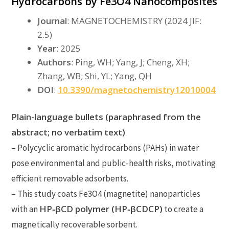
Hydrocarbons by Fe3O4 Nanocomposites
Journal
: MAGNETOCHEMISTRY (2024 JIF:
2.5)
Year
: 2025
Authors
: Ping, WH; Yang, J; Cheng, XH;
Zhang, WB; Shi, YL; Yang, QH
DOI
:
10.3390/magnetochemistry12010004
Plain-language bullets (paraphrased from the
abstract; no verbatim text)
– Polycyclic aromatic hydrocarbons (PAHs) in water
pose environmental and public‑health risks, motivating
efficient removable adsorbents.
– This study coats Fe3O4 (magnetite) nanoparticles
HP‑βCD polymer (HP‑βCDCP)
with an
to create a
magnetically recoverable sorbent.