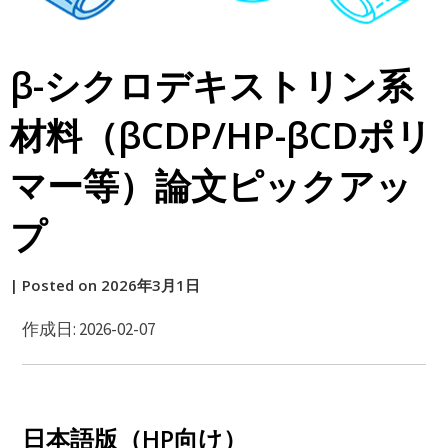
β-シクロデキストリン系
材料（βCDP/HP-βCDポリ
マー等）論文ピックアッ
プ
by
|
Posted on
2026年3月1日
原
作成日: 2026-02-07
日本語版（HP向け）