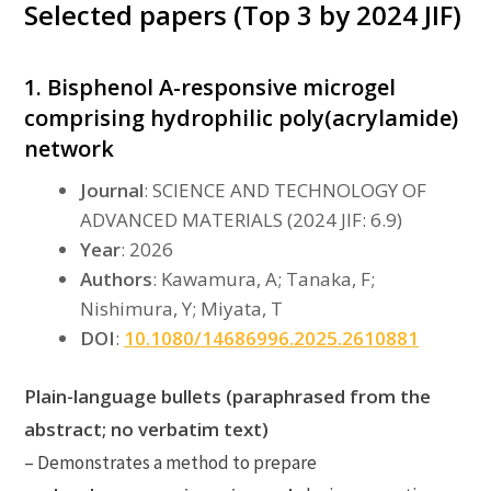
Selected papers (Top 3 by 2024 JIF)
1. Bisphenol A-responsive microgel
comprising hydrophilic poly(acrylamide)
network
Journal
: SCIENCE AND TECHNOLOGY OF
ADVANCED MATERIALS (2024 JIF: 6.9)
Year
: 2026
Authors
: Kawamura, A; Tanaka, F;
Nishimura, Y; Miyata, T
DOI
:
10.1080/14686996.2025.2610881
Plain-language bullets (paraphrased from the
abstract; no verbatim text)
– Demonstrates a method to prepare