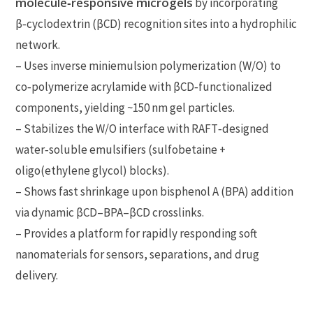
molecule‑responsive microgels
by incorporating
β‑cyclodextrin (βCD) recognition sites into a hydrophilic
network.
– Uses inverse miniemulsion polymerization (W/O) to
co‑polymerize acrylamide with βCD‑functionalized
components, yielding ~150 nm gel particles.
– Stabilizes the W/O interface with RAFT‑designed
water‑soluble emulsifiers (sulfobetaine +
oligo(ethylene glycol) blocks).
– Shows fast shrinkage upon bisphenol A (BPA) addition
via dynamic βCD–BPA–βCD crosslinks.
– Provides a platform for rapidly responding soft
nanomaterials for sensors, separations, and drug
delivery.