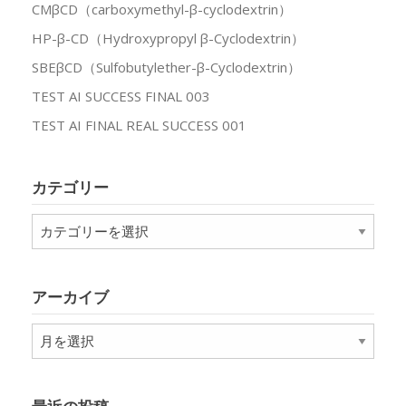
CMβCD（carboxymethyl-β-cyclodextrin）
HP-β-CD（Hydroxypropyl β-Cyclodextrin）
SBEβCD（Sulfobutylether-β-Cyclodextrin）
TEST AI SUCCESS FINAL 003
TEST AI FINAL REAL SUCCESS 001
カテゴリー
カ
テ
ゴ
リ
アーカイブ
ー
ア
ー
カ
イ