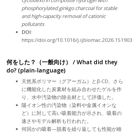
cyclodextrin composite hydrogel with
phosphorylated ginkgo charcoal for stable
and high-capacity removal of cationic
pollutants
DOI
:
https://doi.org/10.1016/j.ijbiomac.2026.15190
何をした？（一般向け） / What did they
do? (plain-language)
天然系ポリマー（グアーガム）とβ-CD、さら
に機能化した炭素材を組み合わせたゲルを作
り、水中汚染物の除去材として評価した。
陽イオン性の汚染物（染料や金属イオンな
ど）に対して高い吸着能力が示され、吸着の
速さやモデル解析も行われた。
何回かの吸着—脱着を繰り返しても性能が維