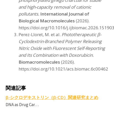
phosphorylated ginkgo charcoal for stable
and high-capacity removal of cationic
pollutants.
International Journal of
Biological Macromolecules
(2026).
https://doi.org/10.1016/j.ijbiomac.2026.15190
Perez-Lloret, M. et al.
Phototherapeutic β-
Cyclodextrin-Branched Polymer Releasing
Nitric Oxide with Fluorescent Self-Reporting
and Its Combination with Doxorubicin.
Biomacromolecules
(2026).
https://doi.org/10.1021/acs.biomac.6c00462
C
c
関連記事
β-シクロデキストリン（β-CD）関連研究まとめ
DNA as Drug Car…