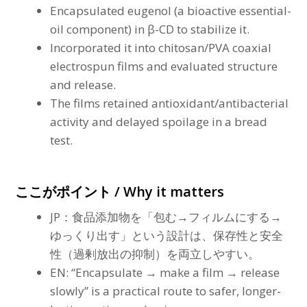
Encapsulated eugenol (a bioactive essential-
oil component) in β-CD to stabilize it.
Incorporated it into chitosan/PVA coaxial
electrospun films and evaluated structure
and release.
The films retained antioxidant/antibacterial
activity and delayed spoilage in a bread
test.
ここがポイント / Why it matters
JP：食品添加物を「包む→フィルムにする→
ゆっくり出す」という設計は、保存性と安全
性（過剰放出の抑制）を両立しやすい。
EN: “Encapsulate → make a film → release
slowly” is a practical route to safer, longer-