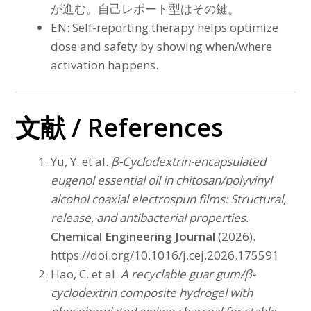
が進む。自己レポート型はその鍵。
EN: Self-reporting therapy helps optimize
dose and safety by showing when/where
activation happens.
文献 / References
Yu, Y. et al.
β-Cyclodextrin-encapsulated
eugenol essential oil in chitosan/polyvinyl
alcohol coaxial electrospun films: Structural,
release, and antibacterial properties.
Chemical Engineering Journal
(2026).
https://doi.org/10.1016/j.cej.2026.175591
Hao, C. et al.
A recyclable guar gum/β-
cyclodextrin composite hydrogel with