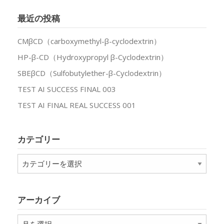
最近の投稿
CMβCD（carboxymethyl-β-cyclodextrin）
HP-β-CD（Hydroxypropyl β-Cyclodextrin）
SBEβCD（Sulfobutylether-β-Cyclodextrin）
TEST AI SUCCESS FINAL 003
TEST AI FINAL REAL SUCCESS 001
カテゴリー
カ
テ
ゴ
リ
アーカイブ
ー
ア