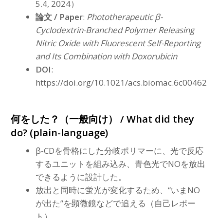
5.4, 2024）
論文 / Paper
:
Phototherapeutic β-
Cyclodextrin-Branched Polymer Releasing
Nitric Oxide with Fluorescent Self-Reporting
and Its Combination with Doxorubicin
DOI
:
https://doi.org/10.1021/acs.biomac.6c00462
何をした？（一般向け） / What did they
do? (plain-language)
β-CDを骨格にした分岐ポリマーに、光で反応
するユニットを組み込み、青色光でNOを放出
できるように設計した。
放出と同時に蛍光が変化するため、“いまNO
が出た”を顕微鏡などで追える（自己レポー
ト）。