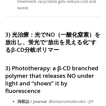
treatment; recyclable gels reduce cost and
waste.
3) 光治療：光でNO（一酸化窒素）を
放出し、蛍光で“放出を見える化”す
るβ-CD分岐ポリマー
3) Phototherapy: a β-CD branched
polymer that releases NO under
light and “shows” it by
fluorescence
掲載誌 / Journal
:
Biomacromolecules
（JIF