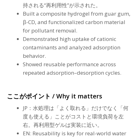
持される“再利用性”が示された。
Built a composite hydrogel from guar gum,
β-CD, and functionalized carbon material
for pollutant removal.
Demonstrated high uptake of cationic
contaminants and analyzed adsorption
behavior.
Showed reusable performance across
repeated adsorption–desorption cycles.
ここがポイント / Why it matters
JP：水処理は「よく取れる」だけでなく「何
度も使える」ことがコストと環境負荷を左
右。再利用型ゲルは実装に近い。
EN: Reusability is key for real-world water