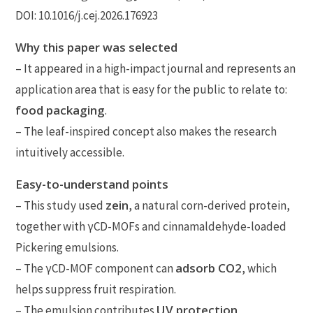
DOI: 10.1016/j.cej.2026.176923
Why this paper was selected
– It appeared in a high-impact journal and represents an
application area that is easy for the public to relate to:
food packaging
.
– The leaf-inspired concept also makes the research
intuitively accessible.
Easy-to-understand points
zein
– This study used
, a natural corn-derived protein,
together with γCD-MOFs and cinnamaldehyde-loaded
Pickering emulsions.
adsorb CO2
– The γCD-MOF component can
, which
helps suppress fruit respiration.
UV protection,
– The emulsion contributes