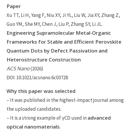
Paper
Xu TT, Li H, Yang F, Niu XY, Ji YL, Liu W, Jia XY, Zhang Z,
Guo YM, She MY, Chen J, Liu P, Zhang SY, Li JL.
Engineering Supramolecular Metal-Organic
Frameworks for Stable and Efficient Perovskite
Quantum Dots by Defect Passivation and
Heterostructure Construction
ACS Nano
(2026)
DOI: 10.1021/acsnano.6c03728
Why this paper was selected
– It was published in the highest-impact journal among
the uploaded candidates.
advanced
– It is a strong example of γCD used in
optical nanomaterials
.