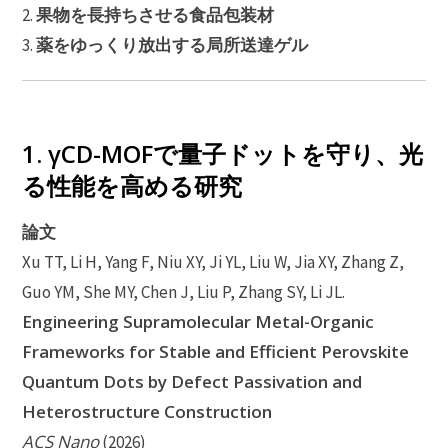
果物を長持ちさせる食品包装材
2.
薬をゆっくり放出する局所送達ゲル
3.
1. γCD-MOFで量子ドットを守り、光
る性能を高める研究
論文
Xu TT, Li H, Yang F, Niu XY, Ji YL, Liu W, Jia XY, Zhang Z,
Guo YM, She MY, Chen J, Liu P, Zhang SY, Li JL.
Engineering Supramolecular Metal-Organic
Frameworks for Stable and Efficient Perovskite
Quantum Dots by Defect Passivation and
Heterostructure Construction
ACS Nano
(2026)