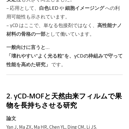
白色LED
細胞イメージング
– 応用として、
や
への利
用可能性も示されています。
高性能ナノ
– γCD はここで、単なる包接剤ではなく、
材料の骨格の一部
として働いています。
一般向けに言うと…
「壊れやすい“よく光る粒”を、γCDの枠組みで守って
性能を高めた研究」
です。
2. γCD-MOFと天然由来フィルムで果
物を長持ちさせる研究
論文
Yan J, Ma ZX, Ma HR, Chen YL, Ding CM, Li JS.