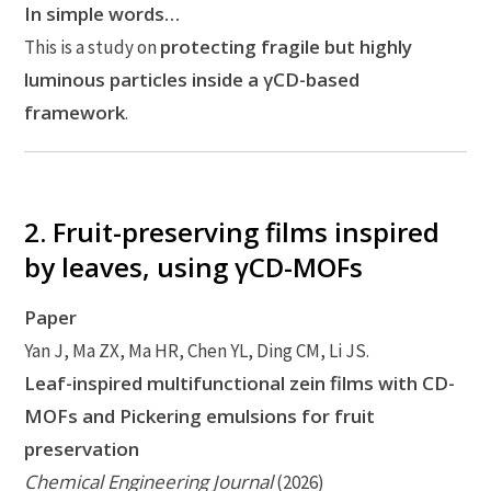
In simple words…
protecting fragile but highly
This is a study on
luminous particles inside a γCD-based
framework
.
2. Fruit-preserving films inspired
by leaves, using γCD-MOFs
Paper
Yan J, Ma ZX, Ma HR, Chen YL, Ding CM, Li JS.
Leaf-inspired multifunctional zein films with CD-
MOFs and Pickering emulsions for fruit
preservation
Chemical Engineering Journal
(2026)