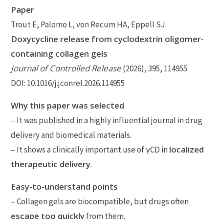
Paper
Trout E, Palomo L, von Recum HA, Eppell SJ.
Doxycycline release from cyclodextrin oligomer-
containing collagen gels
Journal of Controlled Release
(2026), 395, 114955.
DOI: 10.1016/j.jconrel.2026.114955
Why this paper was selected
– It was published in a highly influential journal in drug
delivery and biomedical materials.
localized
– It shows a clinically important use of γCD in
therapeutic delivery
.
Easy-to-understand points
– Collagen gels are biocompatible, but drugs often
escape too quickly
from them.