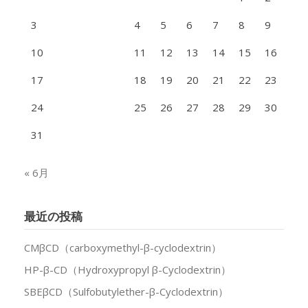
3
4
5
6
7
8
9
10
11
12
13
14
15
16
17
18
19
20
21
22
23
24
25
26
27
28
29
30
31
« 6月
最近の投稿
CMβCD（carboxymethyl-β-cyclodextrin）
HP-β-CD（Hydroxypropyl β-Cyclodextrin）
SBEβCD（Sulfobutylether-β-Cyclodextrin）