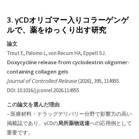
3. γCDオリゴマー入りコラーゲンゲ
ルで、薬をゆっくり出す研究
論文
Trout E, Palomo L, von Recum HA, Eppell SJ.
Doxycycline release from cyclodextrin oligomer-
containing collagen gels
Journal of Controlled Release
(2026), 395, 114955.
DOI: 10.1016/j.jconrel.2026.114955
この論文を選んだ理由
– 医療材料・ドラッグデリバリー分野で影響力の高い
局所薬物送達
掲載誌であり、γCDの
への応用例として
重要です。