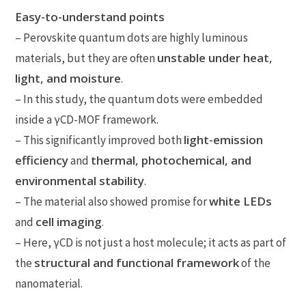
Easy-to-understand points
– Perovskite quantum dots are highly luminous
unstable under heat,
materials, but they are often
light, and moisture
.
– In this study, the quantum dots were embedded
inside a γCD-MOF framework.
light-emission
– This significantly improved both
efficiency
thermal, photochemical, and
and
environmental stability
.
white LEDs
– The material also showed promise for
cell imaging
and
.
– Here, γCD is not just a host molecule; it acts as part of
structural and functional framework
the
of the
nanomaterial.