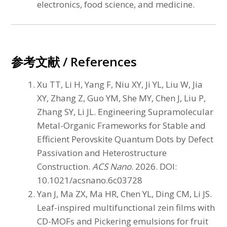
electronics, food science, and medicine.
参考文献 / References
Xu TT, Li H, Yang F, Niu XY, Ji YL, Liu W, Jia
XY, Zhang Z, Guo YM, She MY, Chen J, Liu P,
Zhang SY, Li JL. Engineering Supramolecular
Metal-Organic Frameworks for Stable and
Efficient Perovskite Quantum Dots by Defect
Passivation and Heterostructure
Construction.
ACS Nano
. 2026. DOI:
10.1021/acsnano.6c03728
Yan J, Ma ZX, Ma HR, Chen YL, Ding CM, Li JS.
Leaf-inspired multifunctional zein films with
CD-MOFs and Pickering emulsions for fruit