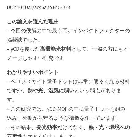
DOI: 10.1021/acsnano.6c03728
この論文を選んだ理由
– 今回の候補の中で最も高いインパクトファクターの
掲載誌でした。
高機能光材料
– γCDを使った
として、一般の方にもイ
メージしやすい研究です。
わかりやすいポイント
– ペロブスカイト量子ドットは非常に明るく光る材料
熱や光、湿気に弱い
ですが、
という弱点がありま
す。
– この研究では、γCD-MOF の中に量子ドットを組み
込み、外側から守るような構造を作っています。
発光効率
熱・光・環境への
– その結果、
だけでなく、
安定性
も大きく向上しました。