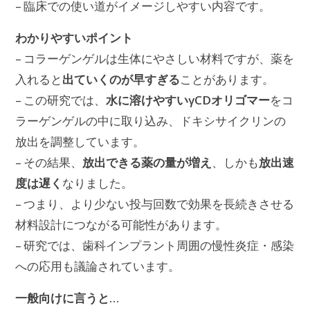
– 臨床での使い道がイメージしやすい内容です。
わかりやすいポイント
– コラーゲンゲルは生体にやさしい材料ですが、薬を
出ていくのが早すぎる
入れると
ことがあります。
水に溶けやすいγCDオリゴマー
– この研究では、
をコ
ラーゲンゲルの中に取り込み、ドキシサイクリンの
放出を調整しています。
放出できる薬の量が増え
放出速
– その結果、
、しかも
度は遅く
なりました。
– つまり、より少ない投与回数で効果を長続きさせる
材料設計につながる可能性があります。
– 研究では、歯科インプラント周囲の慢性炎症・感染
への応用も議論されています。
一般向けに言うと…