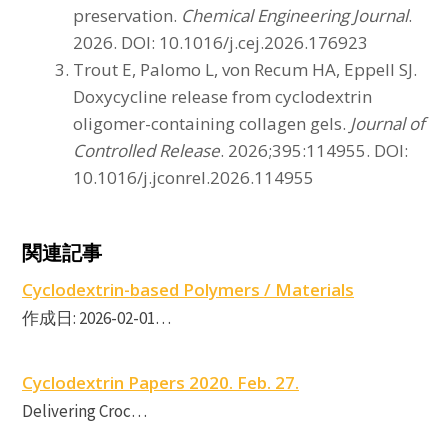
preservation.
Chemical Engineering Journal
.
2026. DOI: 10.1016/j.cej.2026.176923
Trout E, Palomo L, von Recum HA, Eppell SJ.
Doxycycline release from cyclodextrin
oligomer-containing collagen gels.
Journal of
Controlled Release
. 2026;395:114955. DOI:
10.1016/j.jconrel.2026.114955
C
関連記事
Cyclodextrin-based Polymers / Materials
作成日: 2026-02-01…
Cyclodextrin Papers 2020. Feb. 27.
Delivering Croc…