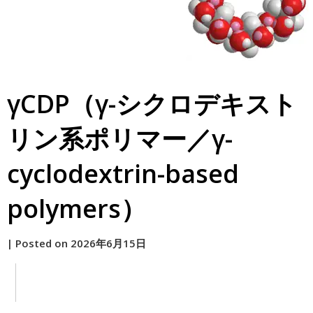
γCDP（γ-シクロデキスト
リン系ポリマー／γ-
cyclodextrin-based
polymers）
by
|
Posted on
2026年6月15日
原