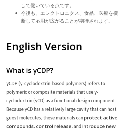
して働いている点です。
今後も、エレクトロニクス、食品、医療を横
断して応用が広がることが期待されます。
English Version
What is γCDP?
γCDP (γ-cyclodextrin-based polymers) refers to
polymeric or composite materials that use γ-
cyclodextrin (γCD) as a functional design component.
Because γCD has a relatively large cavity that can host
protect active
guest molecules, these materials can
compounds
control release
introduce new
,
, and