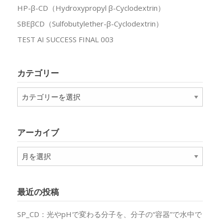
HP-β-CD（Hydroxypropyl β-Cyclodextrin）
SBEβCD（Sulfobutylether-β-Cyclodextrin）
TEST AI SUCCESS FINAL 003
カテゴリー
カ
テ
ゴ
リ
アーカイブ
ー
ア
ー
カ
イ
最近の投稿
ブ
SP_CD：光やpHで変わる分子を、分子の“容器”で水中で