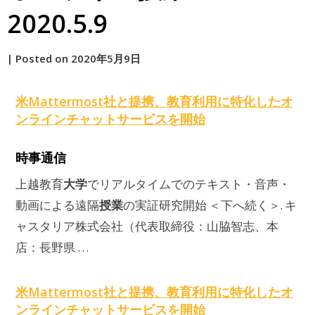
2020.5.9
by
|
Posted on
2020年5月9日
原
米Mattermost社と提携、教育利用に特化した
オ
ンライン
チャットサービスを開始
時事通信
大学
上越教育
でリアルタイムでのテキスト・音声・
授業
動画による遠隔
の実証研究開始 ＜下へ続く＞. キ
ャスタリア株式会社（代表取締役：山脇智志、本
店：長野県 …
米Mattermost社と提携、教育利用に特化した
オ
ンライン
チャットサービスを開始