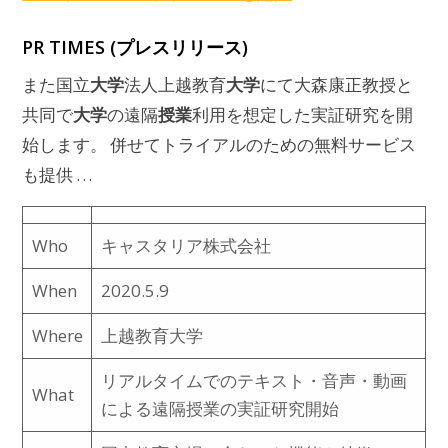
PR TIMES (プレスリリース)
大学
大学
また国立
法人上越教育
にて大森康正教授と
大学
授業
共同で
の遠隔
利用を想定した実証研究を開
始します。 併せてトライアルのための無料サービス
も提供 …
Who
キャスタリア株式会社
When
2020.5.9
Where
上越教育大学
リアルタイムでのテキスト・音声・動画
What
による遠隔授業の実証研究開始