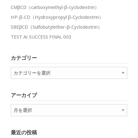
CMβCD（carboxymethyl-β-cyclodextrin）
HP-β-CD（Hydroxypropyl β-Cyclodextrin）
SBEβCD（Sulfobutylether-β-Cyclodextrin）
TEST AI SUCCESS FINAL 003
カテゴリー
カ
テ
ゴ
リ
アーカイブ
ー
ア
ー
カ
イ
最近の投稿
ブ