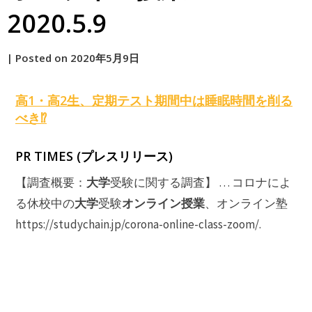
2020.5.9
by
|
Posted on
2020年5月9日
原
高1・高2生、定期テスト期間中は睡眠時間を削る
べき⁉
PR TIMES (プレスリリース)
大学
【調査概要：
受験に関する調査】 … コロナによ
大学
オンライン授業
る休校中の
受験
、オンライン塾
https://studychain.jp/corona-online-class-zoom/.