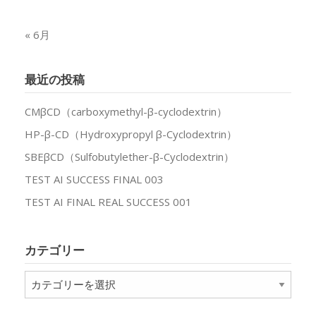
« 6月
最近の投稿
CMβCD（carboxymethyl-β-cyclodextrin）
HP-β-CD（Hydroxypropyl β-Cyclodextrin）
SBEβCD（Sulfobutylether-β-Cyclodextrin）
TEST AI SUCCESS FINAL 003
TEST AI FINAL REAL SUCCESS 001
カテゴリー
カ
テ
ゴ