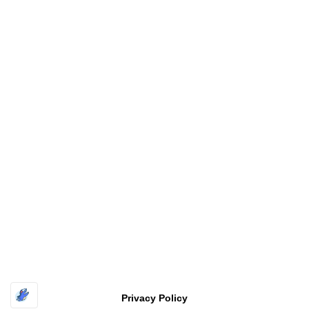
Copyright
福井工業大学 原研究室〔FUT HARA Lab.〕
All rights
reserved
| Powered by
Superbthemes.com
Privacy Policy