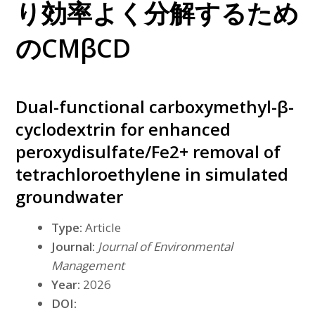
り効率よく分解するため
のCMβCD
Dual-functional carboxymethyl-β-
cyclodextrin for enhanced
peroxydisulfate/Fe2+ removal of
tetrachloroethylene in simulated
groundwater
Type:
Article
Journal:
Journal of Environmental
Management
Year:
2026
DOI: