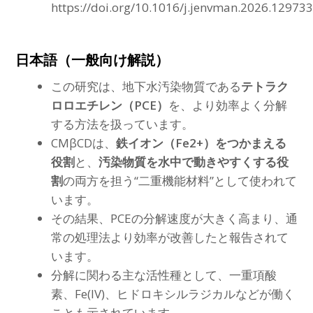
https://doi.org/10.1016/j.jenvman.2026.129733
日本語（一般向け解説）
この研究は、地下水汚染物質である
テトラク
ロロエチレン（PCE）
を、より効率よく分解
する方法を扱っています。
CMβCDは、
鉄イオン（Fe2+）をつかまえる
役割
と、
汚染物質を水中で動きやすくする役
割
の両方を担う“二重機能材料”として使われて
います。
その結果、PCEの分解速度が大きく高まり、通
常の処理法より効率が改善したと報告されて
います。
分解に関わる主な活性種として、一重項酸
素、Fe(IV)、ヒドロキシルラジカルなどが働く
ことも示されています。