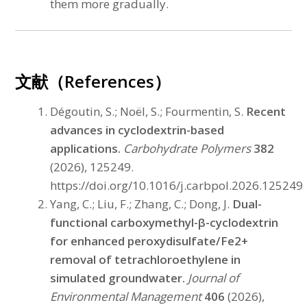
them more gradually.
文献（References）
Dégoutin, S.; Noël, S.; Fourmentin, S.
Recent
advances in cyclodextrin-based
applications.
Carbohydrate Polymers
382
(2026), 125249.
https://doi.org/10.1016/j.carbpol.2026.125249
Yang, C.; Liu, F.; Zhang, C.; Dong, J.
Dual-
functional carboxymethyl-β-cyclodextrin
for enhanced peroxydisulfate/Fe2+
removal of tetrachloroethylene in
simulated groundwater.
Journal of
Environmental Management
406
(2026),