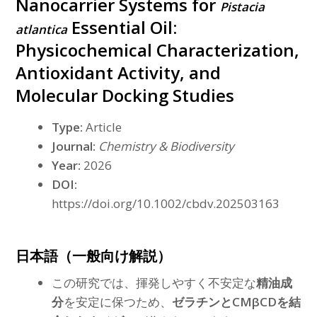
Nanocarrier Systems for
Pistacia
Essential Oil:
atlantica
Physicochemical Characterization,
Antioxidant Activity, and
Molecular Docking Studies
Type:
Article
Journal:
Chemistry & Biodiversity
Year:
2026
DOI:
https://doi.org/10.1002/cbdv.202503163
日本語（一般向け解説）
この研究では、揮発しやすく不安定な
精油成
分
を安定に保つため、
ゼラチンとCMβCDを結