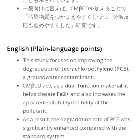
一般向けに言えば、CMβCDを加えることで
「汚染物質をつかまえやすくしつつ、分解反
応も進めやすくした」研究です。
English (Plain-language points)
This study focuses on improving the
degradation of
tetrachloroethylene (PCE)
,
a groundwater contaminant.
CMβCD acts as a
dual-function material
: it
helps chelate
Fe2+
and also increases the
apparent solubility/mobility of the
pollutant.
As a result, the degradation rate of PCE was
significantly enhanced compared with the
standard system.