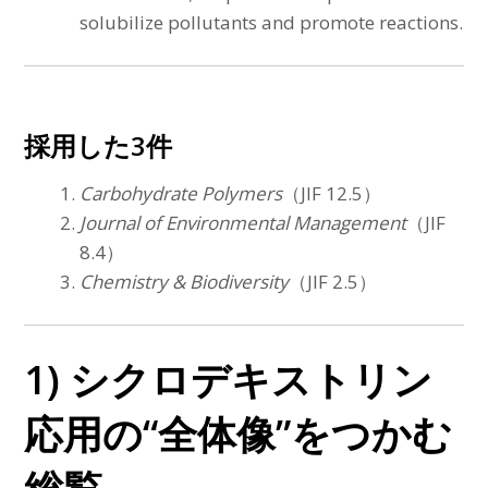
solubilize pollutants and promote reactions.
採用した3件
Carbohydrate Polymers
（JIF 12.5）
Journal of Environmental Management
（JIF
8.4）
Chemistry & Biodiversity
（JIF 2.5）
1) シクロデキストリン
応用の“全体像”をつかむ