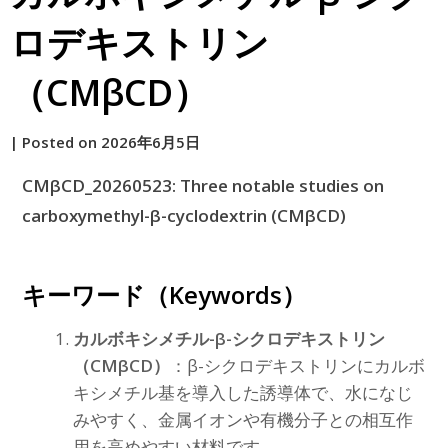
ロデキストリン
（CMβCD）
by
|
Posted on
2026年6月5日
原
CMβCD_20260523: Three notable studies on
carboxymethyl-β-cyclodextrin (CMβCD)
キーワード（Keywords）
カルボキシメチル-β-シクロデキストリン
（CMβCD）
：β-シクロデキストリンにカルボ
キシメチル基を導入した誘導体で、水になじ
みやすく、金属イオンや有機分子との相互作
用を高めやすい材料です。