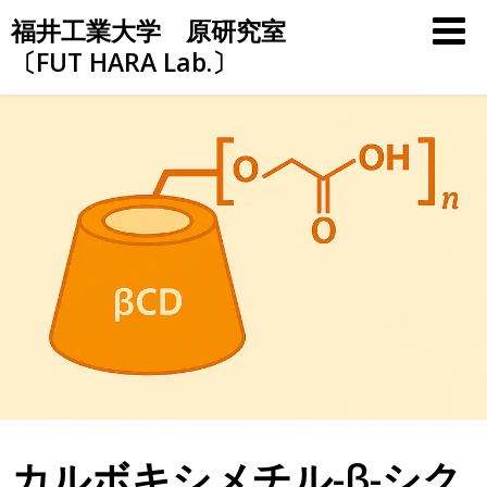
Skip
福井工業大学 原研究室
to
〔FUT HARA Lab.〕
content
カルボキシメチル-β-シク