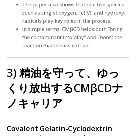
The paper also shows that reactive species
such as singlet oxygen, Fe(IV), and hydroxyl
radicals play key roles in the process.
In simple terms, CMβCD helps both “bring
the contaminant into play” and “boost the
reaction that breaks it down.”
3) 精油を守って、ゆっ
くり放出するCMβCDナ
ノキャリア
Covalent Gelatin-Cyclodextrin