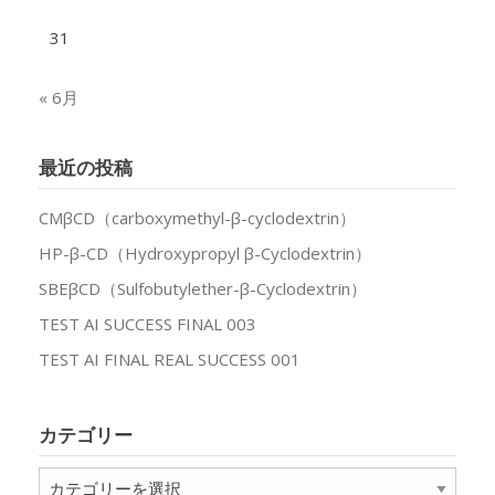
31
« 6月
最近の投稿
CMβCD（carboxymethyl-β-cyclodextrin）
HP-β-CD（Hydroxypropyl β-Cyclodextrin）
SBEβCD（Sulfobutylether-β-Cyclodextrin）
TEST AI SUCCESS FINAL 003
TEST AI FINAL REAL SUCCESS 001
カテゴリー
カ