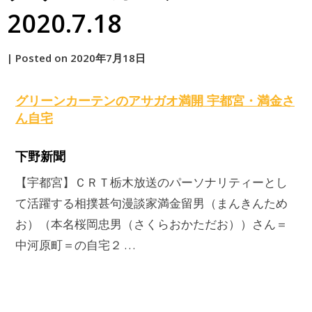
2020.7.18
by
|
Posted on
2020年7月18日
原
グリーンカーテン
のアサガオ満開 宇都宮・満金さ
ん自宅
下野新聞
【宇都宮】ＣＲＴ栃木放送のパーソナリティーとし
て活躍する相撲甚句漫談家満金留男（まんきんため
お）（本名桜岡忠男（さくらおかただお））さん＝
中河原町＝の自宅２ …