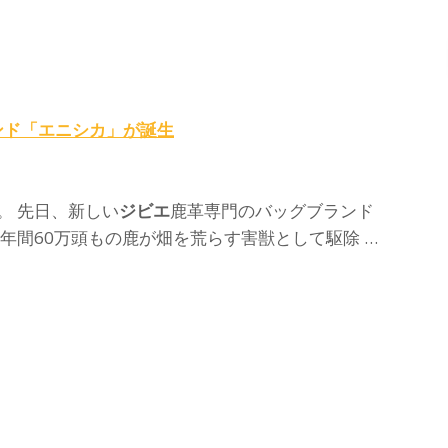
ンド「エニシカ」が誕生
。 先日、新しい
ジビエ
鹿革専門のバッグブランド
年間60万頭もの鹿が畑を荒らす害獣として駆除 …
ジ
ジ
ビ
ビ
エ
エ
地
兵
域
庫