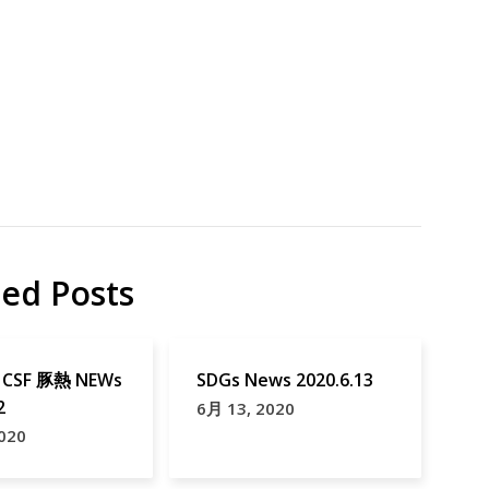
貢
県
献
地
域
貢
献
神
戸
市
ted Posts
鞄
CSF 豚熱 NEWs
SDGs News 2020.6.13
2
6月 13, 2020
020