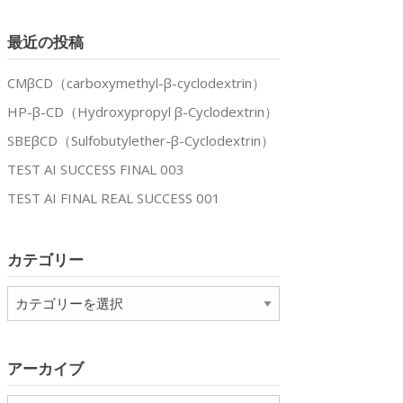
最近の投稿
CMβCD（carboxymethyl-β-cyclodextrin）
HP-β-CD（Hydroxypropyl β-Cyclodextrin）
SBEβCD（Sulfobutylether-β-Cyclodextrin）
TEST AI SUCCESS FINAL 003
TEST AI FINAL REAL SUCCESS 001
カテゴリー
カ
テ
ゴ
リ
アーカイブ
ー