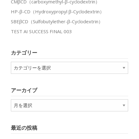
CMβCD（carboxymethyl-β-cyclodextrin）
HP-β-CD（Hydroxypropyl β-Cyclodextrin）
SBEβCD（Sulfobutylether-β-Cyclodextrin）
TEST AI SUCCESS FINAL 003
カテゴリー
カ
テ
ゴ
リ
アーカイブ
ー
ア
ー
カ
イ
最近の投稿
ブ