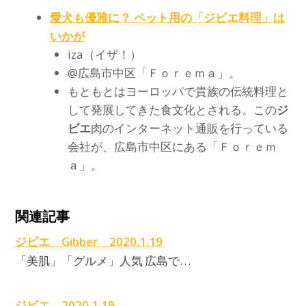
原
愛犬も優雅に？ ペット用の「
ジビエ
料理」は
いかが
iza（イザ！）
@広島市中区「Ｆｏｒｅｍａ」。
もともとはヨーロッパで貴族の伝統料理と
して発展してきた食文化とされる。この
ジ
ビエ
肉のインターネット通販を行っている
会社が、広島市中区にある「Ｆｏｒｅｍ
ａ」。
関連記事
ジビエ Gibber 2020.1.19
「美肌」「グルメ」人気 広島で…
ジビエ 2020.1.19