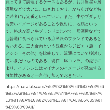
買ってきて調理するケースもあるが、お弁当屋や居
酒屋などで大いに、出されており、からあげなど特
に若者には定番といっていい。また、牛やブダより
も安いイメージがあることや反対に、地鶏といっ
て、格式が高い牛ブランドに比べて、居酒屋などで
も普通に食べられている庶民派のブランドであると
もいえる。三大食肉という観点からジビエ（鹿・イ
ノシシ・その他）を比較して、流通について検討し
ていきたいものである。現在「豚コレラ」の流行に
より、イノシシにはマイナスのイメージが発生する
可能性があると一言付け加えておきたい。
https://haralab.com/%E3%82%B8%E3%83%93%E3
%82%A8%E3%81%A8%E3%81%AF%EF%BC%9F/%
E3%81%8A%E8%82%89%E3%81%AE%E6%B5%81
%E9%80%9Aii/