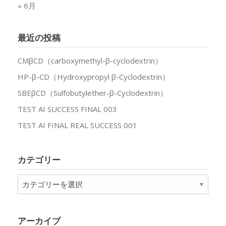
« 6月
最近の投稿
CMβCD（carboxymethyl-β-cyclodextrin）
HP-β-CD（Hydroxypropyl β-Cyclodextrin）
SBEβCD（Sulfobutylether-β-Cyclodextrin）
TEST AI SUCCESS FINAL 003
TEST AI FINAL REAL SUCCESS 001
カテゴリー
カ
テ
ゴ
リ
アーカイブ
ー