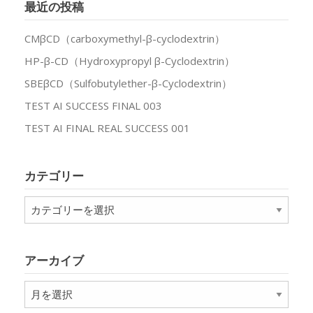
最近の投稿
CMβCD（carboxymethyl-β-cyclodextrin）
HP-β-CD（Hydroxypropyl β-Cyclodextrin）
SBEβCD（Sulfobutylether-β-Cyclodextrin）
TEST AI SUCCESS FINAL 003
TEST AI FINAL REAL SUCCESS 001
カテゴリー
カ
テ
ゴ
リ
アーカイブ
ー
ア
ー