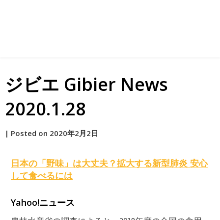
ジビエ Gibier News
2020.1.28
by
|
Posted on
2020年2月2日
原
日本の「野味」は大丈夫？拡大する新型肺炎 安心
して食べるには
Yahoo!ニュース