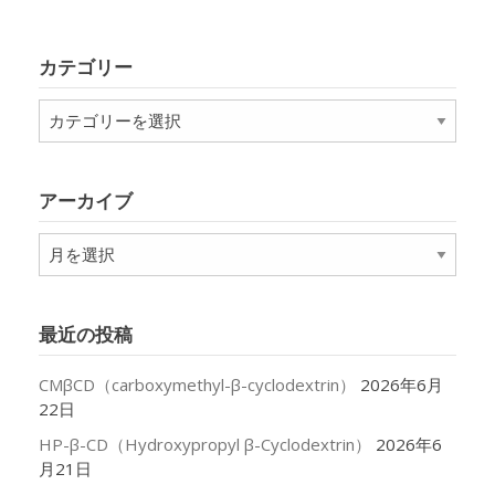
カテゴリー
カ
テ
ゴ
リ
アーカイブ
ー
ア
ー
カ
イ
最近の投稿
ブ
CMβCD（carboxymethyl-β-cyclodextrin）
2026年6月
22日
HP-β-CD（Hydroxypropyl β-Cyclodextrin）
2026年6
月21日