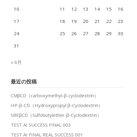
10
11
12
13
14
15
16
17
18
19
20
21
22
23
24
25
26
27
28
29
30
31
« 6月
最近の投稿
CMβCD（carboxymethyl-β-cyclodextrin）
HP-β-CD（Hydroxypropyl β-Cyclodextrin）
SBEβCD（Sulfobutylether-β-Cyclodextrin）
TEST AI SUCCESS FINAL 003
TEST AI FINAL REAL SUCCESS 001