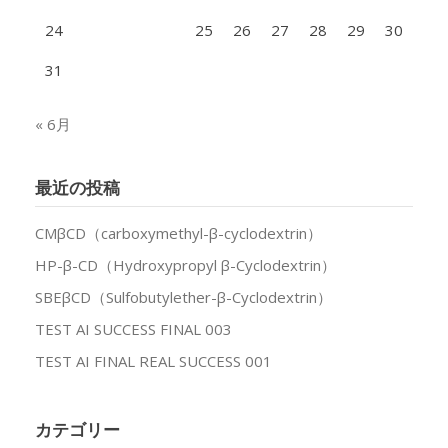
24
25
26
27
28
29
30
31
« 6月
最近の投稿
CMβCD（carboxymethyl-β-cyclodextrin）
HP-β-CD（Hydroxypropyl β-Cyclodextrin）
SBEβCD（Sulfobutylether-β-Cyclodextrin）
TEST AI SUCCESS FINAL 003
TEST AI FINAL REAL SUCCESS 001
カテゴリー