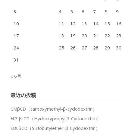
3
4
5
6
7
8
9
10
11
12
13
14
15
16
17
18
19
20
21
22
23
24
25
26
27
28
29
30
31
« 6月
最近の投稿
CMβCD（carboxymethyl-β-cyclodextrin）
HP-β-CD（Hydroxypropyl β-Cyclodextrin）
SBEβCD（Sulfobutylether-β-Cyclodextrin）