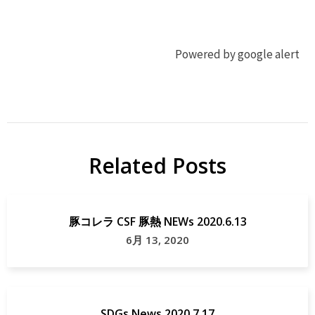
Powered by google alert
ジ
ジ
ビ
ビ
エ
エ
Related Posts
地
漫
域
画
貢
狩
豚コレラ CSF 豚熱 NEWs 2020.6.13
献
猟
6月 13, 2020
SDGs News 2020.7.17