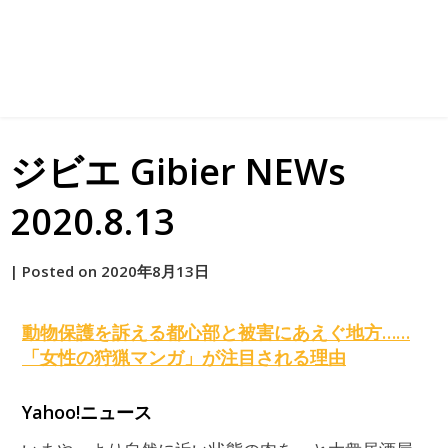
ジビエ Gibier NEWs
2020.8.13
by
|
Posted on
2020年8月13日
原
動物保護を訴える都心部と被害にあえぐ地方……
「女性の狩猟マンガ」が注目される理由
Yahoo!ニュース