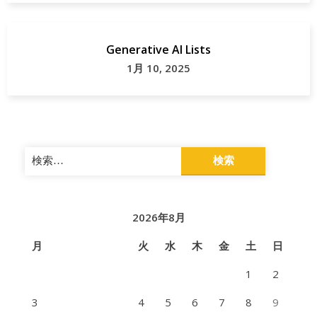
和
歌
Generative AI Lists
山
1月 10, 2025
県
那
智
勝
検
浦
索:
町
2026年8月
月
火
水
木
金
土
日
1
2
3
4
5
6
7
8
9