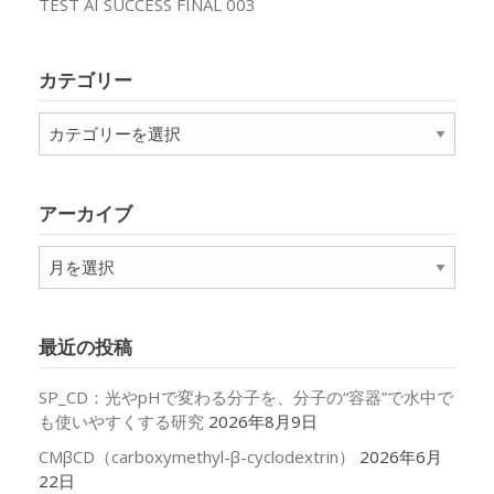
TEST AI SUCCESS FINAL 003
カテゴリー
カ
テ
ゴ
リ
アーカイブ
ー
ア
ー
カ
イ
最近の投稿
ブ
SP_CD：光やpHで変わる分子を、分子の“容器”で水中で
も使いやすくする研究
2026年8月9日
CMβCD（carboxymethyl-β-cyclodextrin）
2026年6月
22日