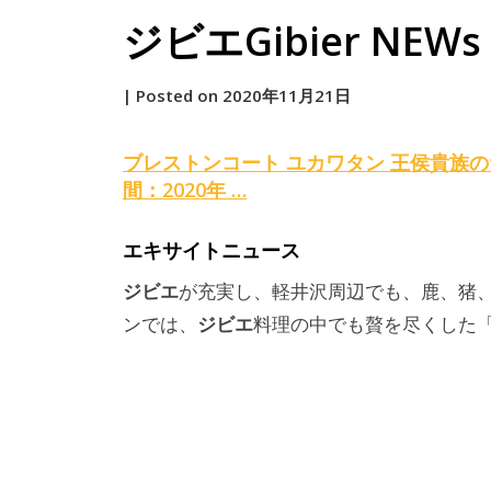
ジビエGibier NEWs 2
by
|
Posted on
2020年11月21日
原
ブレストンコート ユカワタン 王侯貴族
間：2020年 …
エキサイトニュース
ジビエ
が充実し、軽井沢周辺でも、鹿、猪
ジビエ
ンでは、
料理の中でも贅を尽くした「