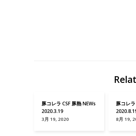
ジ
ジ
ビ
ビ
エ
エ
Rela
地
ジビ
域
エ
貢
map
豚コレラ CSF 豚熱 NEWs
豚コレラ 
献
星
2020.3.19
2020.8.1
野
3月 19, 2020
8月 19, 2
リ
ゾ