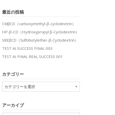
最近の投稿
CMβCD（carboxymethyl-β-cyclodextrin）
HP-β-CD（Hydroxypropyl β-Cyclodextrin）
SBEβCD（Sulfobutylether-β-Cyclodextrin）
TEST AI SUCCESS FINAL 003
TEST AI FINAL REAL SUCCESS 001
カテゴリー
カ
テ
ゴ
リ
アーカイブ
ー