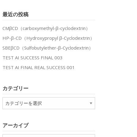
最近の投稿
CMβCD（carboxymethyl-β-cyclodextrin）
HP-β-CD（Hydroxypropyl β-Cyclodextrin）
SBEβCD（Sulfobutylether-β-Cyclodextrin）
TEST AI SUCCESS FINAL 003
TEST AI FINAL REAL SUCCESS 001
カテゴリー
カ
テ
ゴ
リ
アーカイブ
ー