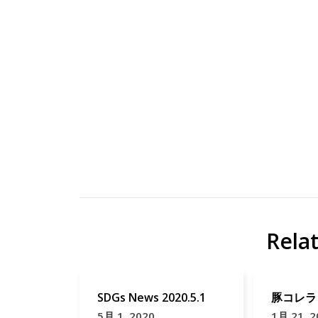
ジ
CSF
ビ
イ
エ
ノ
Rela
地
シ
域
シ
貢
ジ
SDGs News 2020.5.1
豚コレラ 2
献
ビ
5月 1, 2020
1月 21, 2