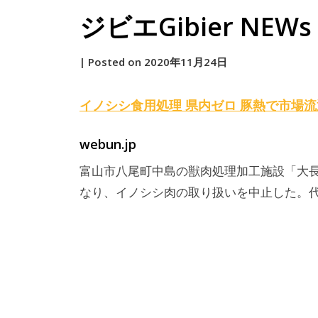
ジビエGibier NEWs 2
by
|
Posted on
2020年11月24日
原
イノシシ食用処理 県内ゼロ 豚熱で市場
webun.jp
富山市八尾町中島の獣肉処理加工施設「大
なり、イノシシ肉の取り扱いを中止した。代