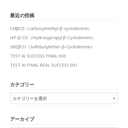
最近の投稿
CMβCD（carboxymethyl-β-cyclodextrin）
HP-β-CD（Hydroxypropyl β-Cyclodextrin）
SBEβCD（Sulfobutylether-β-Cyclodextrin）
TEST AI SUCCESS FINAL 003
TEST AI FINAL REAL SUCCESS 001
カテゴリー
カ
テ
ゴ
リ
アーカイブ
ー