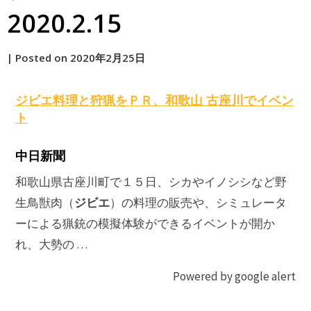
2020.2.15
by
|
Posted on
2020年2月25日
原
ジビエ
料理と狩猟をＰＲ、和歌山 古座川でイベン
ト
中日新聞
和歌山県古座川町で１５日、シカやイノシシなど野
ジビエ
生鳥獣肉（
）の料理の販売や、シミュレータ
ーによる猟銃の模擬体験ができるイベントが開か
れ、大勢の …
Powered by google alert