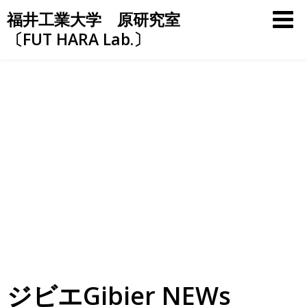
Skip
福井工業大学 原研究室
to
〔FUT HARA Lab.〕
content
ジビエGibier NEWs