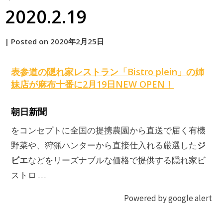
2020.2.19
by
|
Posted on
2020年2月25日
原
表参道の隠れ家レストラン「Bistro plein」の姉
妹店が麻布十番に2月19日NEW OPEN！
朝日新聞
をコンセプトに全国の提携農園から直送で届く有機
ジ
野菜や、狩猟ハンターから直接仕入れる厳選した
ビエ
などをリーズナブルな価格で提供する隠れ家ビ
ストロ …
Powered by google alert