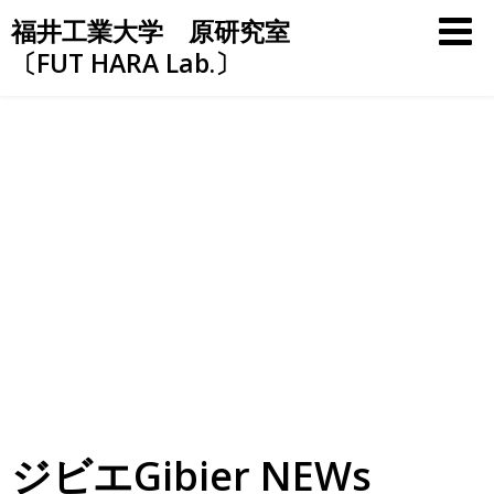
Skip
福井工業大学 原研究室
to
〔FUT HARA Lab.〕
content
ジビエGibier NEWs