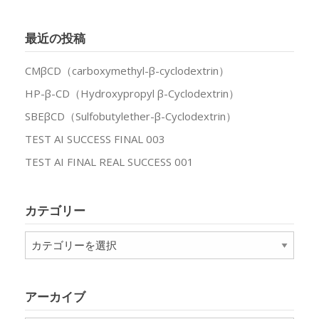
最近の投稿
CMβCD（carboxymethyl-β-cyclodextrin）
HP-β-CD（Hydroxypropyl β-Cyclodextrin）
SBEβCD（Sulfobutylether-β-Cyclodextrin）
TEST AI SUCCESS FINAL 003
TEST AI FINAL REAL SUCCESS 001
カテゴリー
カ
テ
ゴ
リ
アーカイブ
ー