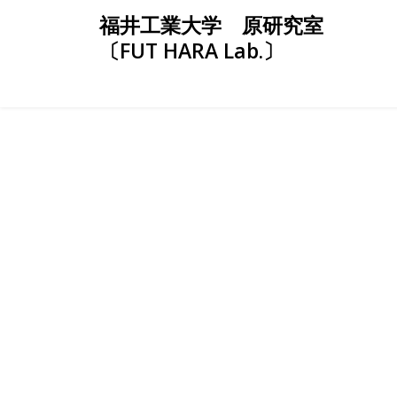
Skip
福井工業大学 原研究室
to
〔FUT HARA Lab.〕
content