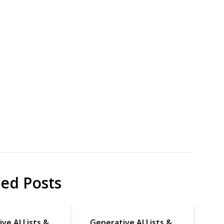
エ
エ
地
ソ
域
ー
貢
セ
献
ー
ジ
ホ
ッ
ト
ド
ッ
グ
ted Posts
北
九
ve AI Lists &
Generative AI Lists &