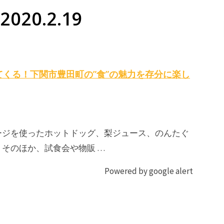
020.2.19
くる！下関市豊田町の”食”の魅力を存分に楽し
ージを使ったホットドッグ、梨ジュース、のんたぐ
そのほか、試食会や物販 …
Powered by google alert
ジ
ジ
ビ
ビ