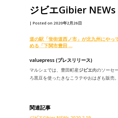
ジビエGibier NEWs 2
by
|
Posted on
2020年2月26日
原
道の駅「蛍街道西ノ市」が北九州にやって
める「下関市豊田 …
valuepress (プレスリリース)
ジビエ
マルシェでは、豊田町産
肉のソーセ
ろ黒豆を使ったきなこラテやおはぎも販売。
関連記事
ジビエGibier NEWs 2020.2.19