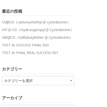
最近の投稿
CMβCD（carboxymethyl-β-cyclodextrin）
HP-β-CD（Hydroxypropyl β-Cyclodextrin）
SBEβCD（Sulfobutylether-β-Cyclodextrin）
TEST AI SUCCESS FINAL 003
TEST AI FINAL REAL SUCCESS 001
カテゴリー
カ
テ
ゴ
リ
アーカイブ
ー