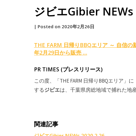
ジビエGibier NEWs 2
by
|
Posted on
2020年2月26日
原
THE FARM 日帰りBBQエリア ～ 自信
年2月29日から販売 …
PR TIMES (プレスリリース)
この度、「THE FARM 日帰りBBQエリア」に
ジビエ
する
は、千葉県房総地域で捕れた地
関連記事
ジビエGibier NEWs 2020.2.26