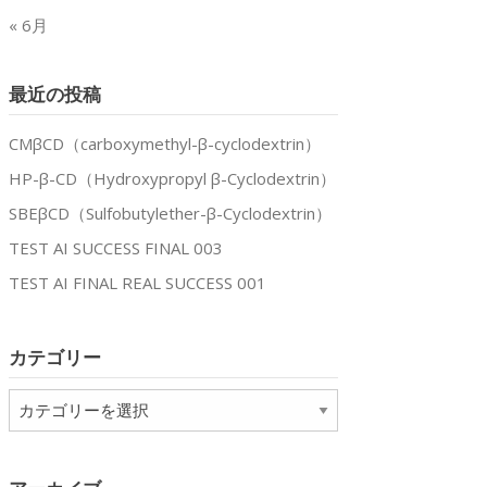
« 6月
最近の投稿
CMβCD（carboxymethyl-β-cyclodextrin）
HP-β-CD（Hydroxypropyl β-Cyclodextrin）
SBEβCD（Sulfobutylether-β-Cyclodextrin）
TEST AI SUCCESS FINAL 003
TEST AI FINAL REAL SUCCESS 001
カテゴリー
カ
テ
ゴ
リ