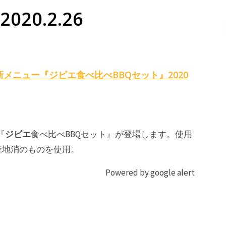
020.2.26
の新メニュー『
ジビエ
食べ比べBBQセット』2020
ジビエ
『
食べ比べBBQセット』が登場します。使用
産地消のものを使用。
Powered by google alert
ジ
BBQ
ビ
ジ