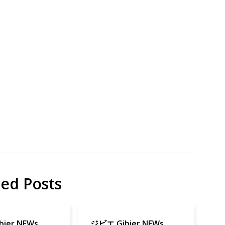
エ
ビ
地
エ
域
千
貢
葉
献
県
房
総
地
域
日
ted Posts
帰
り
ier NEWs
ジビエ Gibier NEWs