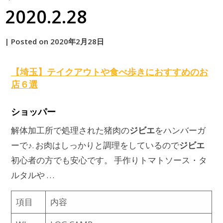
2020.2.28
by
|
Posted on
2020年2月28日
原
【埼玉】テイクアウトや食べ歩きにおすすめのお
店６選
ショッパー
ジビエ
解体加工所で処理された猪肉の
をハンバーガ
ジビエ
ーで♪. お肉はしっかりと調理をしているので
初心者の方でも安心です。 手作りトマトソース・タ
ルタルや …
項目
内容