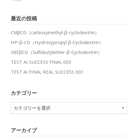
最近の投稿
CMβCD（carboxymethyl-β-cyclodextrin）
HP-β-CD（Hydroxypropyl β-Cyclodextrin）
SBEβCD（Sulfobutylether-β-Cyclodextrin）
TEST AI SUCCESS FINAL 003
TEST AI FINAL REAL SUCCESS 001
カテゴリー
カ
テ
ゴ
リ
アーカイブ
ー