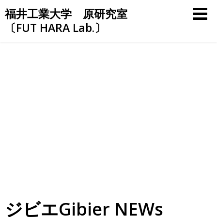
Skip
福井工業大学 原研究室
to
〔FUT HARA Lab.〕
content
ジビエGibier NEWs