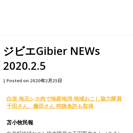
ジビエGibier NEWs
2020.2.5
by
|
Posted on
2020年2月25日
原
白老 地元シカ肉で地産地消 地域おこし協力隊員
千田さん、藤田さん 狩猟免許も取得
苫小牧民報