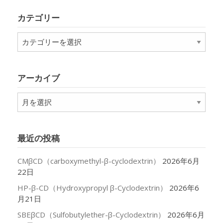
カテゴリー
カ
テ
ゴ
リ
アーカイブ
ー
ア
ー
カ
イ
最近の投稿
ブ
CMβCD（carboxymethyl-β-cyclodextrin）
2026年6月
22日
HP-β-CD（Hydroxypropyl β-Cyclodextrin）
2026年6
月21日
SBEβCD（Sulfobutylether-β-Cyclodextrin）
2026年6月