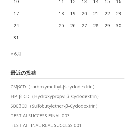
10
11
12
13
14
15
16
17
18
19
20
21
22
23
24
25
26
27
28
29
30
31
« 6月
最近の投稿
CMβCD（carboxymethyl-β-cyclodextrin）
HP-β-CD（Hydroxypropyl β-Cyclodextrin）
SBEβCD（Sulfobutylether-β-Cyclodextrin）
TEST AI SUCCESS FINAL 003
TEST AI FINAL REAL SUCCESS 001