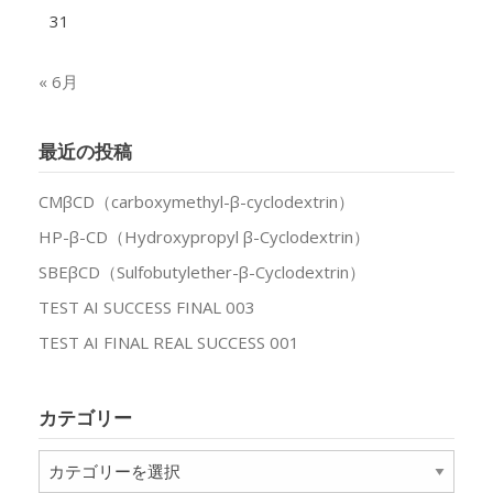
31
« 6月
最近の投稿
CMβCD（carboxymethyl-β-cyclodextrin）
HP-β-CD（Hydroxypropyl β-Cyclodextrin）
SBEβCD（Sulfobutylether-β-Cyclodextrin）
TEST AI SUCCESS FINAL 003
TEST AI FINAL REAL SUCCESS 001
カテゴリー
カ
テ