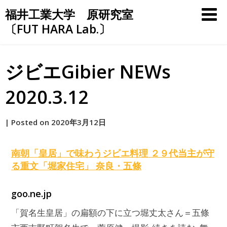
Skip
福井工業大学 原研究室
to
〔FUT HARA Lab.〕
content
ジビエGibier NEWs
2020.3.12
by
|
Posted on
2020年3月12日
原
南朝「皇居」で味わう
ジビエ
料理 ２９代当主が守
る重文「堀家住宅」 奈良・五條
goo.ne.jp
「賀名生皇居」の扁額の下に立つ堀丈太さん＝五條