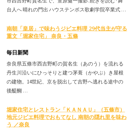
市西吉野町賀名生で、萱原健一撮影. 続きを読む · 舞
台人へ 晴れの門出 ハウステンボス歌劇学院卒業式 …
南朝「皇居」で味わう
ジビエ
料理 29代当主が守る
重文「堀家住宅」 奈良・五條
毎日新聞
奈良県五條市西吉野町の賀名生（あのう）を流れる
丹生川沿いにひっそりと建つ茅葺（かやぶ）き屋根
の建物。14世紀、京を脱出して吉野へ逃れる途中の
後醍醐 …
堀家住宅とレストラン「ＫＡＮＡＵ」（五條市）
地元
ジビエ
料理でおもてなし 南朝の隠れ里を味わ
う ／奈良