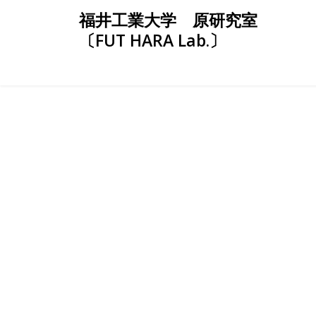
Skip
福井工業大学 原研究室
to
〔FUT HARA Lab.〕
content