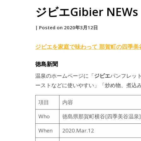
ジビエGibier NEWs 2
by
|
Posted on
2020年3月12日
原
ジビエ
を家庭で味わって 那賀町の四季美
徳島新聞
ジビエ
温泉のホームページに「
パンフレッ
ーストなどに使いやすい」「炒め物、煮込
項目
内容
Who
徳島県那賀町横谷[四季美谷温泉]
When
2020.Mar.12