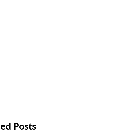
ジ
シ
ビ
カ
エ
ジ
地
ビ
域
エ
貢
ジビ
献
エ
map
徳
島
県
那
ted Posts
賀
町