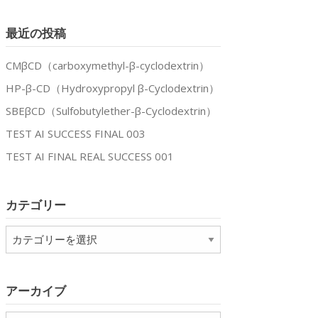
最近の投稿
CMβCD（carboxymethyl-β-cyclodextrin）
HP-β-CD（Hydroxypropyl β-Cyclodextrin）
SBEβCD（Sulfobutylether-β-Cyclodextrin）
TEST AI SUCCESS FINAL 003
TEST AI FINAL REAL SUCCESS 001
カテゴリー
カ
テ
ゴ
リ
アーカイブ
ー