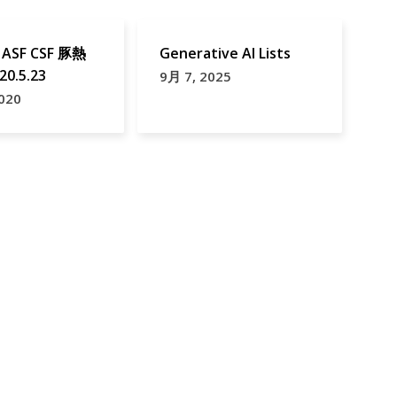
SF CSF 豚熱
Generative AI Lists
20.5.23
9月 7, 2025
020