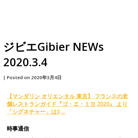
ジビエGibier NEWs
2020.3.4
by
|
Posted on
2020年3月4日
原
【マンダリン オリエンタル 東京】 フランスの老
舗レストランガイド『ゴ・エ・ミヨ 2020』 より
「シグネチャー」は3 …
時事通信