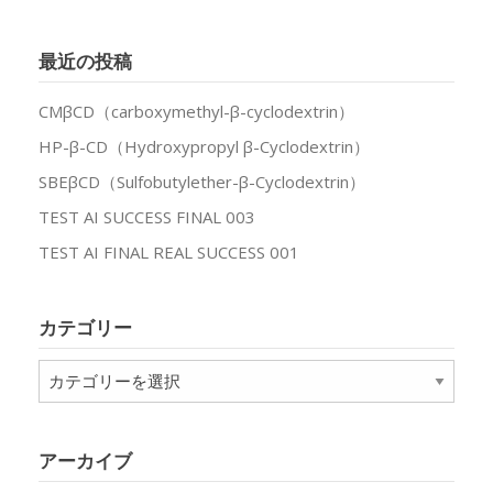
最近の投稿
CMβCD（carboxymethyl-β-cyclodextrin）
HP-β-CD（Hydroxypropyl β-Cyclodextrin）
SBEβCD（Sulfobutylether-β-Cyclodextrin）
TEST AI SUCCESS FINAL 003
TEST AI FINAL REAL SUCCESS 001
カテゴリー
カ
テ
ゴ
リ
アーカイブ
ー