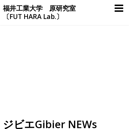
Skip
福井工業大学 原研究室
to
〔FUT HARA Lab.〕
content
ジビエGibier NEWs