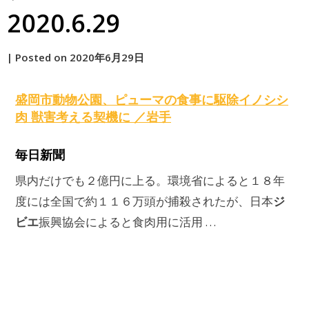
2020.6.29
by
|
Posted on
2020年6月29日
原
盛岡市動物公園、ピューマの食事に駆除イノシシ
肉 獣害考える契機に ／岩手
毎日新聞
県内だけでも２億円に上る。環境省によると１８年
ジ
度には全国で約１１６万頭が捕殺されたが、日本
ビエ
振興協会によると食肉用に活用 …