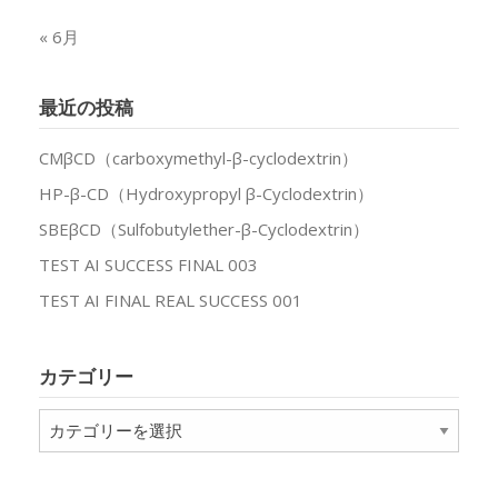
« 6月
最近の投稿
CMβCD（carboxymethyl-β-cyclodextrin）
HP-β-CD（Hydroxypropyl β-Cyclodextrin）
SBEβCD（Sulfobutylether-β-Cyclodextrin）
TEST AI SUCCESS FINAL 003
TEST AI FINAL REAL SUCCESS 001
カテゴリー
カ
テ
ゴ
リ