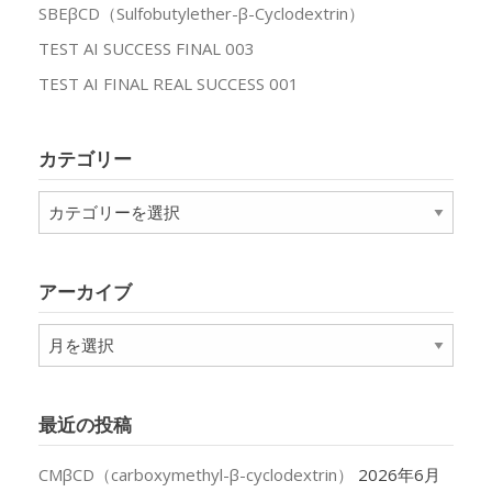
SBEβCD（Sulfobutylether-β-Cyclodextrin）
TEST AI SUCCESS FINAL 003
TEST AI FINAL REAL SUCCESS 001
カテゴリー
カ
テ
ゴ
リ
アーカイブ
ー
ア
ー
カ
イ
最近の投稿
ブ
CMβCD（carboxymethyl-β-cyclodextrin）
2026年6月