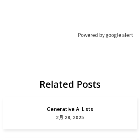
Powered by google alert
ジ
ジ
ビ
ビ
エ
エ
Related Posts
地
フ
域
ェ
貢
ス
Generative AI Lists
献
タ
2月 28, 2025
山
口