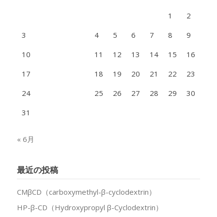
1
2
3
4
5
6
7
8
9
10
11
12
13
14
15
16
17
18
19
20
21
22
23
24
25
26
27
28
29
30
31
« 6月
最近の投稿
CMβCD（carboxymethyl-β-cyclodextrin）
HP-β-CD（Hydroxypropyl β-Cyclodextrin）