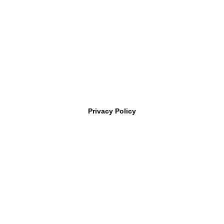
Copyright
福井工業大学 原研究室〔FUT HARA Lab.〕
All rights
reserved
| Powered by
Superbthemes.com
Privacy Policy