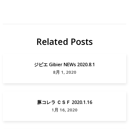
ジ
イ
ビ
ノ
エ
シ
シ
Related Posts
地
域
シ
貢
カ
ジビエ Gibier NEWs 2020.8.1
献
ジ
8月 1, 2020
ビ
エ
岐
豚コレラ ＣＳＦ 2020.1.16
阜
1月 16, 2020
ジ
ビ