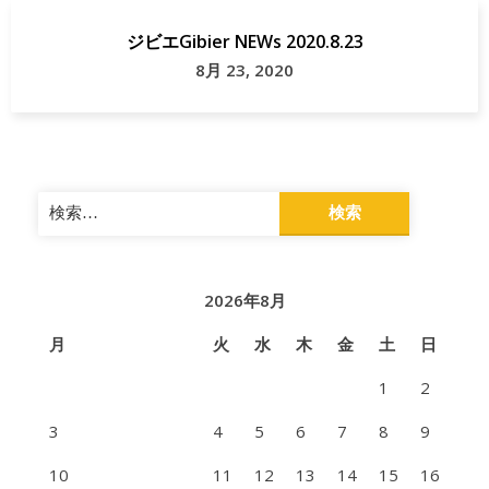
エ
ジビエGibier NEWs 2020.8.23
工
8月 23, 2020
房
岐
阜
県
検
索:
池
田
町
2026年8月
月
火
水
木
金
土
日
食
肉
1
2
処
3
4
5
6
7
8
9
理
施
10
11
12
13
14
15
16