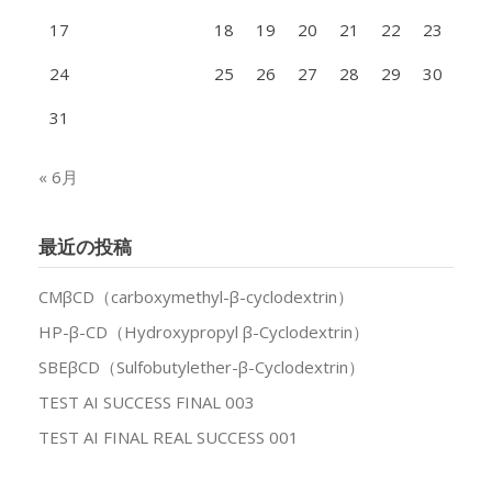
設
17
18
19
20
21
22
23
24
25
26
27
28
29
30
31
« 6月
最近の投稿
CMβCD（carboxymethyl-β-cyclodextrin）
HP-β-CD（Hydroxypropyl β-Cyclodextrin）
SBEβCD（Sulfobutylether-β-Cyclodextrin）
TEST AI SUCCESS FINAL 003
TEST AI FINAL REAL SUCCESS 001