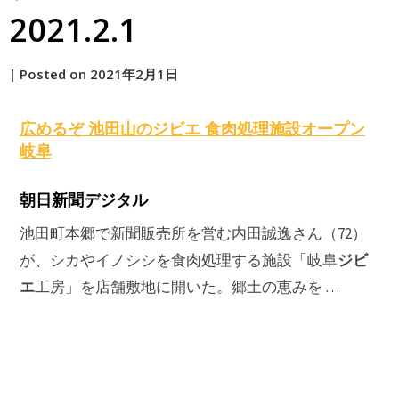
2021.2.1
by
|
Posted on
2021年2月1日
原
広めるぞ 池田山の
ジビエ
食肉処理施設オープン
岐阜
朝日新聞デジタル
池田町本郷で新聞販売所を営む内田誠逸さん（72）
ジビ
が、シカやイノシシを食肉処理する施設「岐阜
エ
工房」を店舗敷地に開いた。郷土の恵みを …