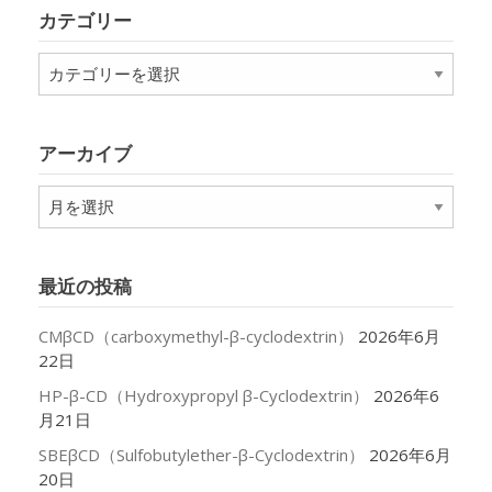
カテゴリー
カ
テ
ゴ
リ
アーカイブ
ー
ア
ー
カ
イ
最近の投稿
ブ
CMβCD（carboxymethyl-β-cyclodextrin）
2026年6月
22日
HP-β-CD（Hydroxypropyl β-Cyclodextrin）
2026年6
月21日
SBEβCD（Sulfobutylether-β-Cyclodextrin）
2026年6月
20日