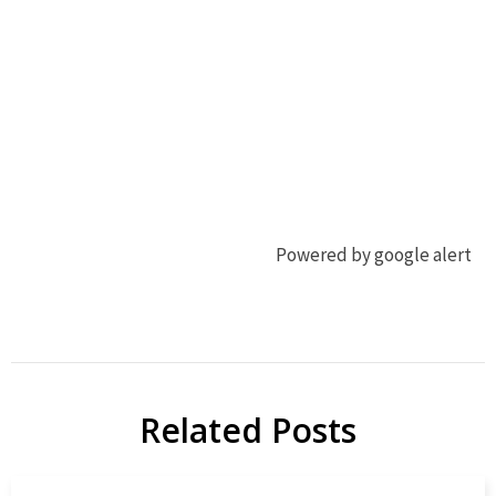
Powered by google alert
ジ
コ
ビ
ロ
エ
ッ
ケ
Related Posts
地
域
ジ
貢
ビ