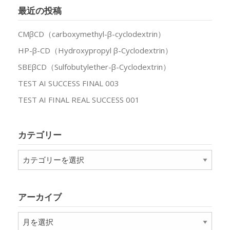
最近の投稿
CMβCD（carboxymethyl-β-cyclodextrin）
HP-β-CD（Hydroxypropyl β-Cyclodextrin）
SBEβCD（Sulfobutylether-β-Cyclodextrin）
TEST AI SUCCESS FINAL 003
TEST AI FINAL REAL SUCCESS 001
カテゴリー
カ
テ
ゴ
リ
アーカイブ
ー
ア
ー