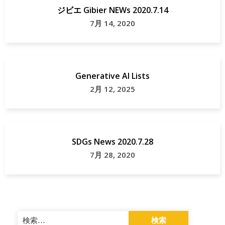
ジビエ Gibier NEWs 2020.7.14
献
エ
7月 14, 2020
ジビ
エ
map
Generative AI Lists
ホ
2月 12, 2025
テ
ル
信
SDGs News 2020.7.28
州
7月 28, 2020
産
長
野
検
市