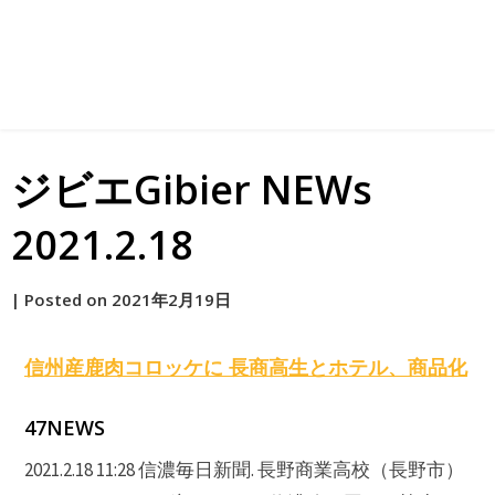
ジビエGibier NEWs
2021.2.18
by
|
Posted on
2021年2月19日
原
信州産鹿肉コロッケに 長商高生とホテル、商品化
47NEWS
2021.2.18 11:28 信濃毎日新聞. 長野商業高校（長野市）