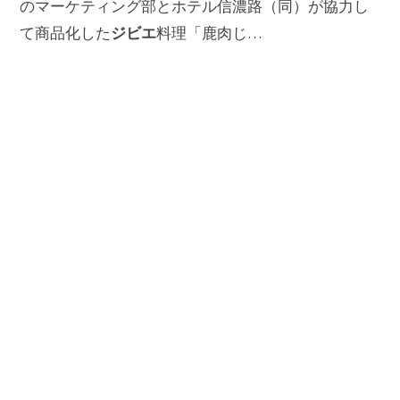
のマーケティング部とホテル信濃路（同）が協力し
ジビエ
て商品化した
料理「鹿肉じ…