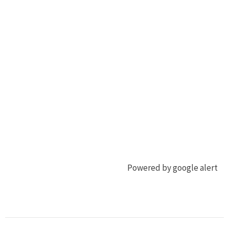
Powered by google alert
ジ
ふ
ビ
る
エ
さ