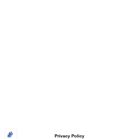
Copyright
福井工業大学 原研究室〔FUT HARA Lab.〕
All rights
reserved
| Powered by
Superbthemes.com
Privacy Policy