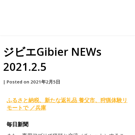
ジビエGibier NEWs
2021.2.5
by
|
Posted on
2021年2月5日
原
ふるさと納税、新たな返礼品 養父市、狩猟体験リ
モートで ／兵庫
毎日新聞