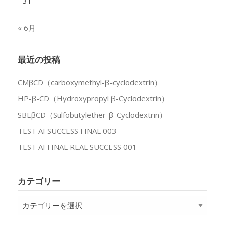
31
« 6月
最近の投稿
CMβCD（carboxymethyl-β-cyclodextrin）
HP-β-CD（Hydroxypropyl β-Cyclodextrin）
SBEβCD（Sulfobutylether-β-Cyclodextrin）
TEST AI SUCCESS FINAL 003
TEST AI FINAL REAL SUCCESS 001
カテゴリー
カ
テ
ゴ