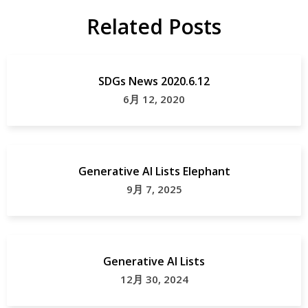
と
Related Posts
地
納
域
税
貢
SDGs News 2020.6.12
献
や
6月 12, 2020
ぶ
鹿
ジ
Generative AI Lists Elephant
ビ
9月 7, 2025
エ
兵
庫
Generative AI Lists
県
12月 30, 2024
返