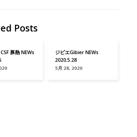
ted Posts
CSF 豚熱 NEWs
ジビエGibier NEWs
5
2020.5.28
020
5月 28, 2020