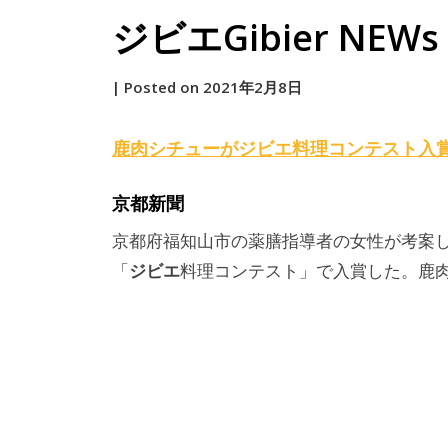
ジビエGibier NEWs 2
by
|
Posted on
2021年2月8日
原
鹿肉シチューが
ジビエ
料理コンテスト入
京都新聞
京都府福知山市の薬膳指導者の女性が考案
ジビエ
「
料理コンテスト」で入賞した。鹿肉