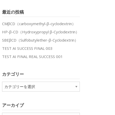
最近の投稿
CMβCD（carboxymethyl-β-cyclodextrin）
HP-β-CD（Hydroxypropyl β-Cyclodextrin）
SBEβCD（Sulfobutylether-β-Cyclodextrin）
TEST AI SUCCESS FINAL 003
TEST AI FINAL REAL SUCCESS 001
カテゴリー
カ
テ
ゴ
リ
アーカイブ
ー