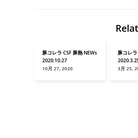
ビ
ン
エ
テ
ス
Rela
地
ト
域
貢
シ
豚コレラ CSF 豚熱 NEWs
豚コレラ 
献
チ
2020.10.27
2020.3.2
ュ
10月 27, 2020
3月 25, 2
ー
ジ
ビ
エ
京
都
府