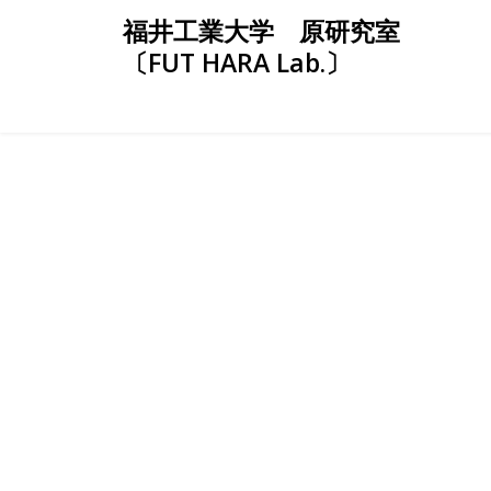
Skip
福井工業大学 原研究室
to
〔FUT HARA Lab.〕
content