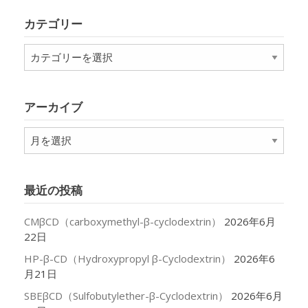
カテゴリー
カ
テ
ゴ
リ
アーカイブ
ー
ア
ー
カ
イ
最近の投稿
ブ
CMβCD（carboxymethyl-β-cyclodextrin）
2026年6月
22日
HP-β-CD（Hydroxypropyl β-Cyclodextrin）
2026年6
月21日
SBEβCD（Sulfobutylether-β-Cyclodextrin）
2026年6月