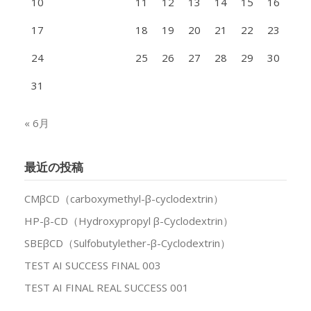
10
11
12
13
14
15
16
17
18
19
20
21
22
23
24
25
26
27
28
29
30
31
« 6月
最近の投稿
CMβCD（carboxymethyl-β-cyclodextrin）
HP-β-CD（Hydroxypropyl β-Cyclodextrin）
SBEβCD（Sulfobutylether-β-Cyclodextrin）
TEST AI SUCCESS FINAL 003
TEST AI FINAL REAL SUCCESS 001