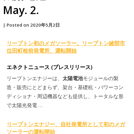
May. 2.
by
|
Posted on
2020年5月2日
原
リープトン初のメガソーラー。リープトン綾部市
位田町桧前発電所、運転開始
エネクトニュース (プレスリリース)
太陽電池
リープトンエナジーは、
モジュールの製
造・販売にとどまらず、架台・基礎杭・パワーコン
ディショナ・周辺機器なども提供し、トータルな形
で太陽光発電 …
リープトンエナジー、自社発電所として初のメガ
ソーラーの運転開始