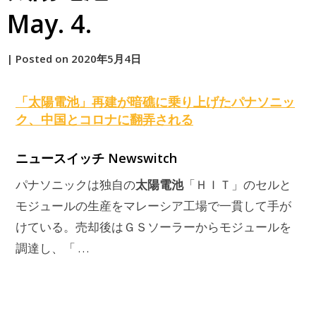
May. 4.
by
|
Posted on
2020年5月4日
原
「
太陽電池
」再建が暗礁に乗り上げたパナソニッ
ク、中国とコロナに翻弄される
ニュースイッチ Newswitch
太陽電池
パナソニックは独自の
「ＨＩＴ」のセルと
モジュールの生産をマレーシア工場で一貫して手が
けている。売却後はＧＳソーラーからモジュールを
調達し、「 …