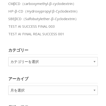
CMβCD（carboxymethyl-β-cyclodextrin）
HP-β-CD（Hydroxypropyl β-Cyclodextrin）
SBEβCD（Sulfobutylether-β-Cyclodextrin）
TEST AI SUCCESS FINAL 003
TEST AI FINAL REAL SUCCESS 001
カテゴリー
カ
テ
ゴ
リ
アーカイブ
ー
ア
ー
カ
イ