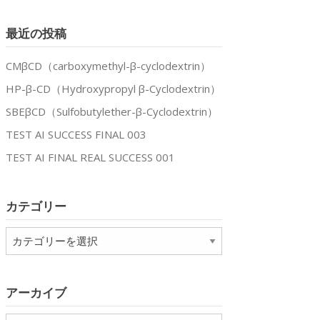
最近の投稿
CMβCD（carboxymethyl-β-cyclodextrin）
HP-β-CD（Hydroxypropyl β-Cyclodextrin）
SBEβCD（Sulfobutylether-β-Cyclodextrin）
TEST AI SUCCESS FINAL 003
TEST AI FINAL REAL SUCCESS 001
カテゴリー
カ
テ
ゴ
リ
アーカイブ
ー