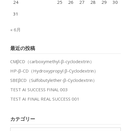
24
25
26
27
28
29
30
31
« 6月
最近の投稿
CMβCD（carboxymethyl-β-cyclodextrin）
HP-β-CD（Hydroxypropyl β-Cyclodextrin）
SBEβCD（Sulfobutylether-β-Cyclodextrin）
TEST AI SUCCESS FINAL 003
TEST AI FINAL REAL SUCCESS 001
カテゴリー
カ