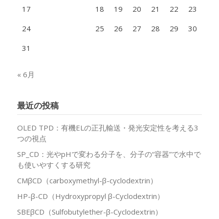
17
18
19
20
21
22
23
24
25
26
27
28
29
30
31
« 6月
最近の投稿
OLED TPD：有機ELの正孔輸送・発光安定性を考える3
つの視点
SP_CD：光やpHで変わる分子を、分子の“容器”で水中で
も使いやすくする研究
CMβCD（carboxymethyl-β-cyclodextrin）
HP-β-CD（Hydroxypropyl β-Cyclodextrin）
SBEβCD（Sulfobutylether-β-Cyclodextrin）