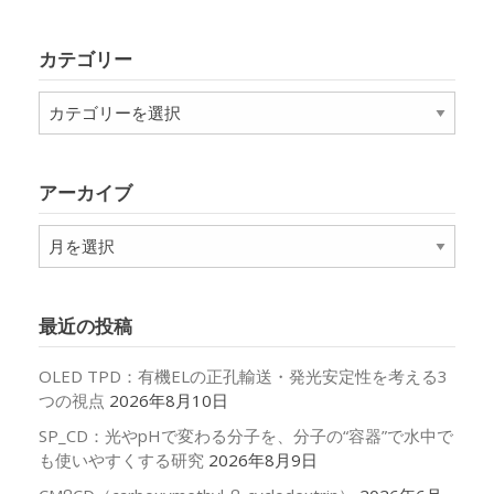
カテゴリー
カ
テ
ゴ
リ
アーカイブ
ー
ア
ー
カ
イ
最近の投稿
ブ
OLED TPD：有機ELの正孔輸送・発光安定性を考える3
つの視点
2026年8月10日
SP_CD：光やpHで変わる分子を、分子の“容器”で水中で
も使いやすくする研究
2026年8月9日