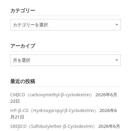
カテゴリー
カ
テ
ゴ
リ
アーカイブ
ー
ア
ー
カ
イ
最近の投稿
ブ
CMβCD（carboxymethyl-β-cyclodextrin）
2026年6月
22日
HP-β-CD（Hydroxypropyl β-Cyclodextrin）
2026年6
月21日
SBEβCD（Sulfobutylether-β-Cyclodextrin）
2026年6月