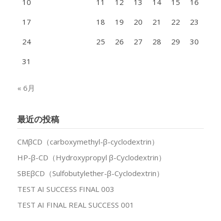
10
11
12
13
14
15
16
17
18
19
20
21
22
23
24
25
26
27
28
29
30
31
« 6月
最近の投稿
CMβCD（carboxymethyl-β-cyclodextrin）
HP-β-CD（Hydroxypropyl β-Cyclodextrin）
SBEβCD（Sulfobutylether-β-Cyclodextrin）
TEST AI SUCCESS FINAL 003
TEST AI FINAL REAL SUCCESS 001