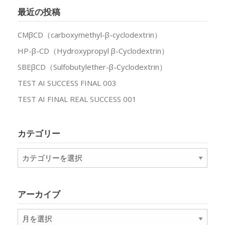
最近の投稿
CMβCD（carboxymethyl-β-cyclodextrin）
HP-β-CD（Hydroxypropyl β-Cyclodextrin）
SBEβCD（Sulfobutylether-β-Cyclodextrin）
TEST AI SUCCESS FINAL 003
TEST AI FINAL REAL SUCCESS 001
カテゴリー
カ
テ
ゴ
リ
アーカイブ
ー
ア