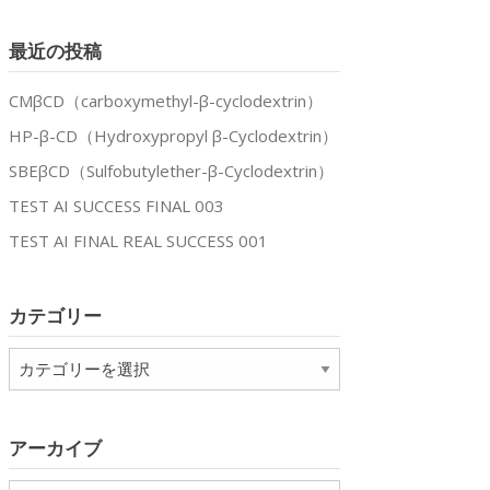
最近の投稿
CMβCD（carboxymethyl-β-cyclodextrin）
HP-β-CD（Hydroxypropyl β-Cyclodextrin）
SBEβCD（Sulfobutylether-β-Cyclodextrin）
TEST AI SUCCESS FINAL 003
TEST AI FINAL REAL SUCCESS 001
カテゴリー
カ
テ
ゴ
リ
アーカイブ
ー