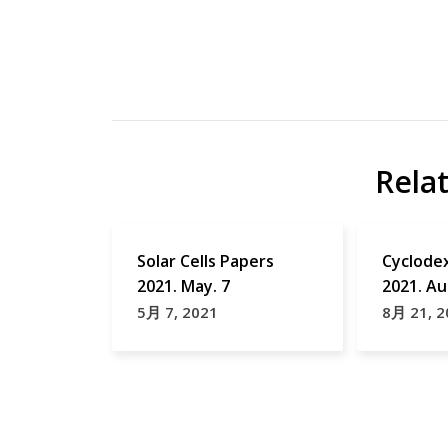
有機
Amazon
EL
Display
OLED
OLED
Rela
研
究
OPPO
Solar Cells Papers
Cyclode
ス
2021. May. 7
2021. Au
マ
5月 7, 2021
8月 21, 2
ホ
デ
ィ
ス
プ