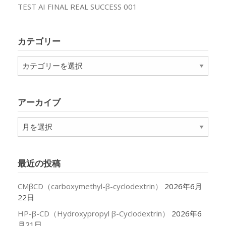
TEST AI FINAL REAL SUCCESS 001
カテゴリー
カ
テ
ゴ
リ
アーカイブ
ー
ア
ー
カ
イ
最近の投稿
ブ
CMβCD（carboxymethyl-β-cyclodextrin）
2026年6月
22日
HP-β-CD（Hydroxypropyl β-Cyclodextrin）
2026年6
月21日