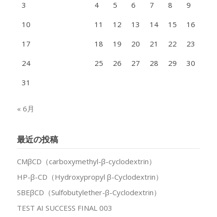
3
4
5
6
7
8
9
10
11
12
13
14
15
16
17
18
19
20
21
22
23
24
25
26
27
28
29
30
31
« 6月
最近の投稿
CMβCD（carboxymethyl-β-cyclodextrin）
HP-β-CD（Hydroxypropyl β-Cyclodextrin）
SBEβCD（Sulfobutylether-β-Cyclodextrin）
TEST AI SUCCESS FINAL 003