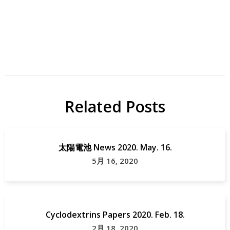
太陽
Dalton
電池
Trans
DSSC
DSSC
Related Posts
研
Papers
究
Solar
太陽電池 News 2020. May. 16.
Cell
5月 16, 2020
Cyclodextrins Papers 2020. Feb. 18.
2月 18, 2020