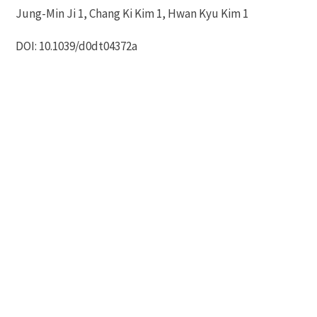
Jung-Min Ji 1, Chang Ki Kim 1, Hwan Kyu Kim 1
DOI: 10.1039/d0dt04372a