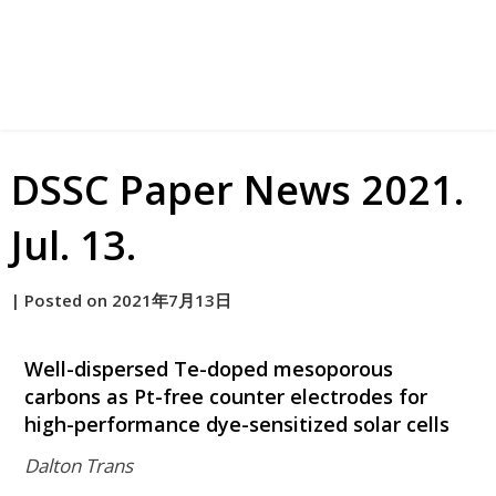
DSSC Paper News 2021.
Jul. 13.
by
|
Posted on
2021年7月13日
原
Well-dispersed Te-doped mesoporous
carbons as Pt-free counter electrodes for
high-performance dye-sensitized solar cells
Dalton Trans