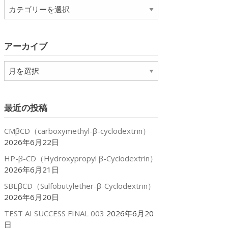
カ
テ
ゴ
リ
アーカイブ
ー
ア
ー
カ
イ
最近の投稿
ブ
CMβCD（carboxymethyl-β-cyclodextrin）
2026年6月22日
HP-β-CD（Hydroxypropyl β-Cyclodextrin）
2026年6月21日
SBEβCD（Sulfobutylether-β-Cyclodextrin）
2026年6月20日
TEST AI SUCCESS FINAL 003
2026年6月20
日