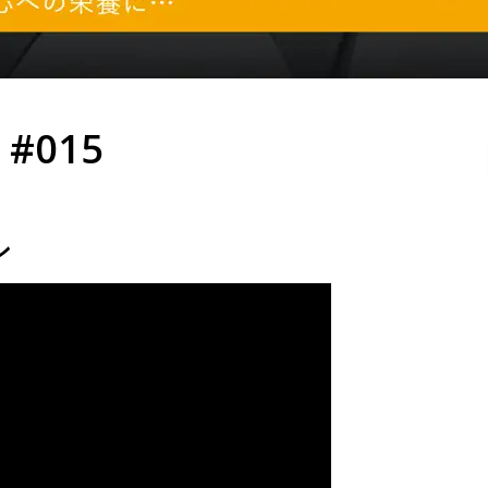
#015
ン