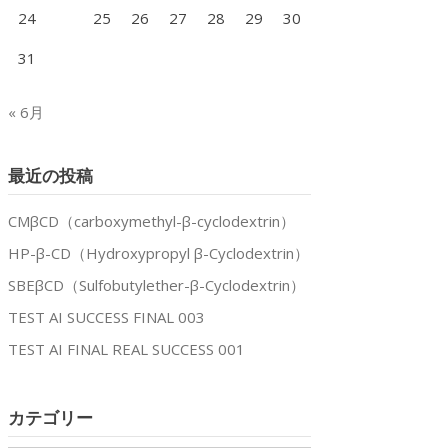
24
25
26
27
28
29
30
31
« 6月
最近の投稿
CMβCD（carboxymethyl-β-cyclodextrin）
HP-β-CD（Hydroxypropyl β-Cyclodextrin）
SBEβCD（Sulfobutylether-β-Cyclodextrin）
TEST AI SUCCESS FINAL 003
TEST AI FINAL REAL SUCCESS 001
カテゴリー