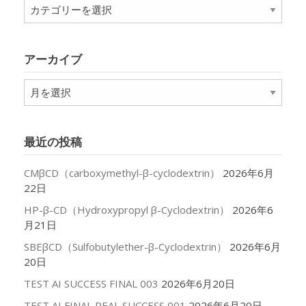
カ
テ
ゴ
リ
アーカイブ
ー
ア
ー
カ
イ
最近の投稿
ブ
CMβCD（carboxymethyl-β-cyclodextrin）
2026年6月
22日
HP-β-CD（Hydroxypropyl β-Cyclodextrin）
2026年6
月21日
SBEβCD（Sulfobutylether-β-Cyclodextrin）
2026年6月
20日
TEST AI SUCCESS FINAL 003
2026年6月20日
TEST AI FINAL REAL SUCCESS 001
2026年6月20日