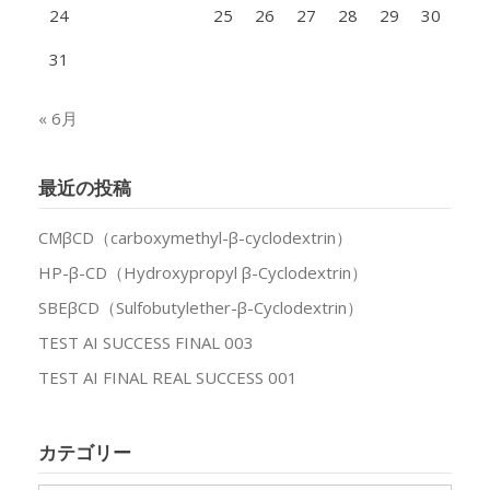
24
25
26
27
28
29
30
31
« 6月
最近の投稿
CMβCD（carboxymethyl-β-cyclodextrin）
HP-β-CD（Hydroxypropyl β-Cyclodextrin）
SBEβCD（Sulfobutylether-β-Cyclodextrin）
TEST AI SUCCESS FINAL 003
TEST AI FINAL REAL SUCCESS 001
カテゴリー