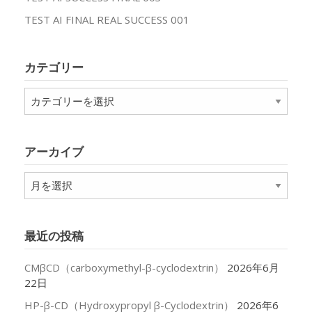
TEST AI FINAL REAL SUCCESS 001
カテゴリー
カ
テ
ゴ
リ
アーカイブ
ー
ア
ー
カ
イ
最近の投稿
ブ
CMβCD（carboxymethyl-β-cyclodextrin）
2026年6月
22日
HP-β-CD（Hydroxypropyl β-Cyclodextrin）
2026年6