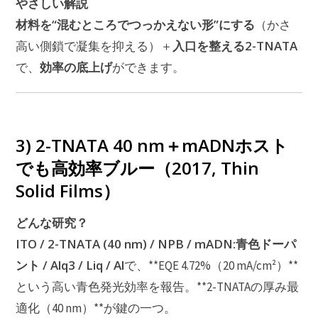
やさしい解説
材料を“混むところでつっかえない形”にする
（かさ
入口を整える2-TNATA
高い側鎖で凝集を抑える）＋
効率の底上げ
で、
ができます。
3) 2-TNATA 40 nm＋mADNホスト
でも高効率ブルー（2017, Thin
Solid Films）
どんな研究？
ITO / 2-TNATA (40 nm) / NPB / mADN:青色ドーパ
ント / Alq3 / Liq / Al
で、**EQE 4.72%（20 mA/cm²）**
という高い青色発光効率を報告。**2-TNATAの厚み最
適化（40 nm）**が鍵の一つ。