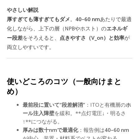
やさしい解説
厚すぎても薄すぎてもダメ
40–60 nm
。
あたりで最適
エネルギ
化しながら、上下の層（NPBやホスト）の
ー段差
点きやすさ（V_on）と効率
をそろえると、
が
両立しやすいです。
使いどころのコツ（一般向けまと
め）
最前段に置いて“段差解消”
：ITOと有機層の
ホ
ール注入障壁
を緩和。**点灯電圧↓・明るさ
↑**につながる。
厚みは数十nmで最適化
：報告例は
40–60 nm
が中心。装置・材料系でベストが変わる。