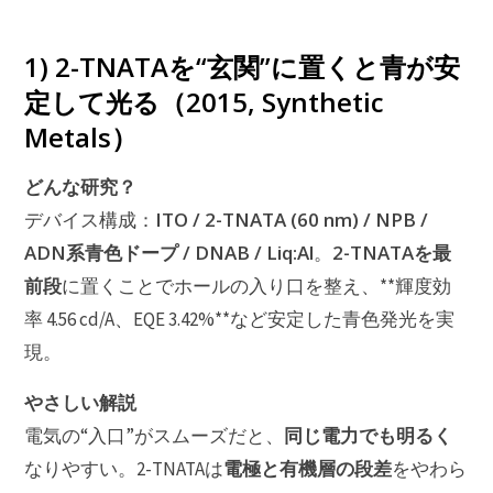
1) 2-TNATAを“玄関”に置くと青が安
定して光る（2015, Synthetic
Metals）
どんな研究？
ITO / 2-TNATA (60 nm) / NPB /
デバイス構成：
ADN系青色ドープ / DNAB / Liq:Al
2-TNATAを最
。
前段
に置くことでホールの入り口を整え、**輝度効
率 4.56 cd/A、EQE 3.42%**など安定した青色発光を実
現。
やさしい解説
同じ電力でも明るく
電気の“入口”がスムーズだと、
電極と有機層の段差
なりやすい。2-TNATAは
をやわら