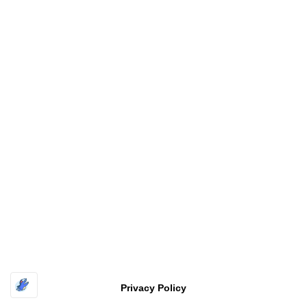
Copyright
福井工業大学 原研究室〔FUT HARA Lab.〕
All rights
reserved
| Powered by
Superbthemes.com
Privacy Policy