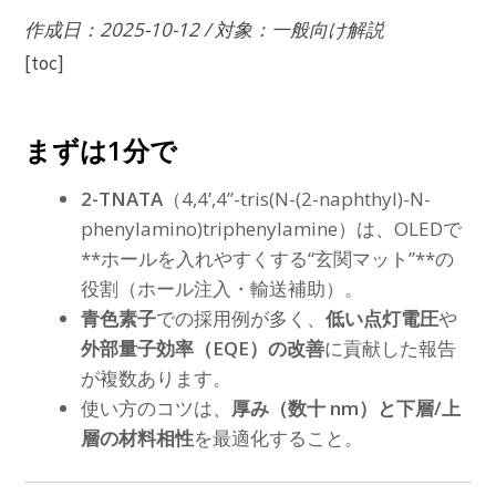
作成日：2025-10-12 / 対象：一般向け解説
[toc]
まずは1分で
2-TNATA
（4,4’,4’’-tris(N-(2-naphthyl)-N-
phenylamino)triphenylamine）は、OLEDで
**ホールを入れやすくする“玄関マット”**の
役割（ホール注入・輸送補助）。
青色素子
での採用例が多く、
低い点灯電圧
や
外部量子効率（EQE）の改善
に貢献した報告
が複数あります。
使い方のコツは、
厚み（数十 nm）と下層/上
層の材料相性
を最適化すること。