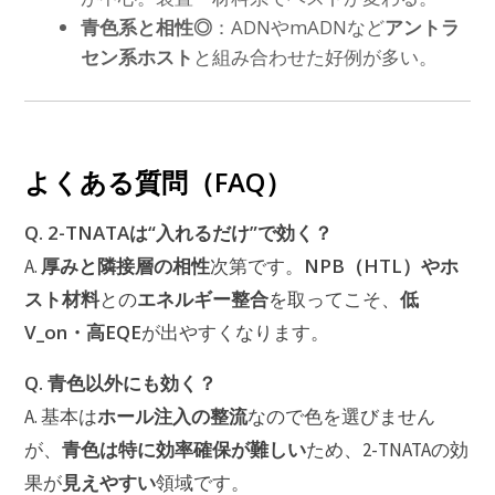
青色系と相性◎
：ADNやmADNなど
アントラ
セン系ホスト
と組み合わせた好例が多い。
よくある質問（FAQ）
Q. 2-TNATAは“入れるだけ”で効く？
厚みと隣接層の相性
NPB（HTL）やホ
A.
次第です。
スト材料
エネルギー整合
低
との
を取ってこそ、
V_on・高EQE
が出やすくなります。
Q. 青色以外にも効く？
ホール注入の整流
A. 基本は
なので色を選びません
青色は特に効率確保が難しい
が、
ため、2-TNATAの効
見えやすい
果が
領域です。