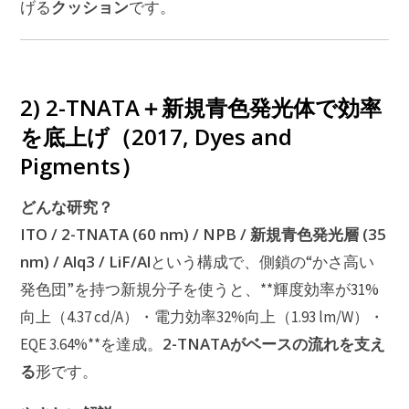
クッション
げる
です。
2) 2-TNATA＋新規青色発光体で効率
を底上げ（2017, Dyes and
Pigments）
どんな研究？
ITO / 2-TNATA (60 nm) / NPB / 新規青色発光層 (35
nm) / Alq3 / LiF/Al
という構成で、側鎖の“かさ高い
発色団”を持つ新規分子を使うと、**輝度効率が31%
向上（4.37 cd/A）・電力効率32%向上（1.93 lm/W）・
2-TNATAがベースの流れを支え
EQE 3.64%**を達成。
る
形です。