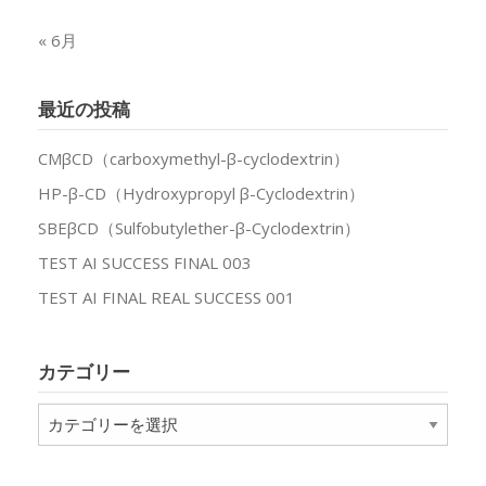
« 6月
最近の投稿
CMβCD（carboxymethyl-β-cyclodextrin）
HP-β-CD（Hydroxypropyl β-Cyclodextrin）
SBEβCD（Sulfobutylether-β-Cyclodextrin）
TEST AI SUCCESS FINAL 003
TEST AI FINAL REAL SUCCESS 001
カテゴリー
カ
テ
ゴ