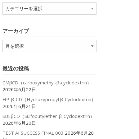
カ
テ
ゴ
リ
アーカイブ
ー
ア
ー
カ
イ
最近の投稿
ブ
CMβCD（carboxymethyl-β-cyclodextrin）
2026年6月22日
HP-β-CD（Hydroxypropyl β-Cyclodextrin）
2026年6月21日
SBEβCD（Sulfobutylether-β-Cyclodextrin）
2026年6月20日
TEST AI SUCCESS FINAL 003
2026年6月20