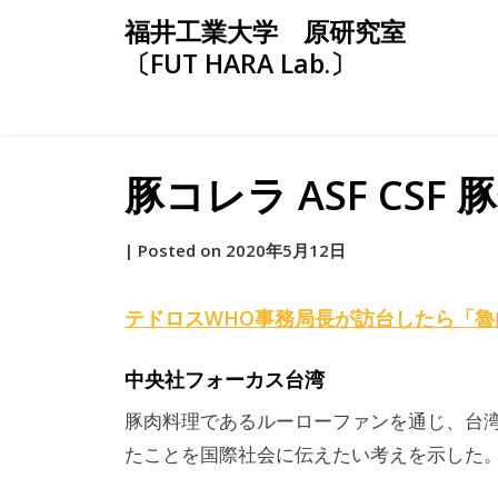
Skip
福井工業大学 原研究室
to
〔FUT HARA Lab.〕
content
豚コレラ ASF CSF 豚熱
by
|
Posted on
2020年5月12日
原
テドロスWHO事務局長が訪台したら「魯
中央社フォーカス台湾
豚肉料理であるルーローファンを通じ、台
たことを国際社会に伝えたい考えを示した。