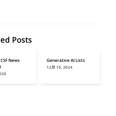
コ
レ
ラ
イ
ted Posts
ノ
シ
シ
SF News
Generative AI Lists
ジ
1
12月 10, 2024
ビ
020
エ
台
湾
豚