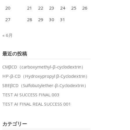
20
21
22
23
24
25
26
27
28
29
30
31
« 6月
最近の投稿
CMβCD（carboxymethyl-β-cyclodextrin）
HP-β-CD（Hydroxypropyl β-Cyclodextrin）
SBEβCD（Sulfobutylether-β-Cyclodextrin）
TEST AI SUCCESS FINAL 003
TEST AI FINAL REAL SUCCESS 001
カテゴリー