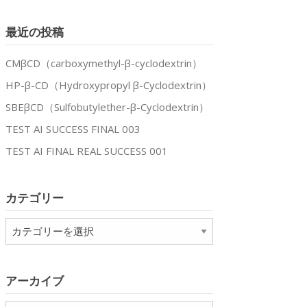
最近の投稿
CMβCD（carboxymethyl-β-cyclodextrin）
HP-β-CD（Hydroxypropyl β-Cyclodextrin）
SBEβCD（Sulfobutylether-β-Cyclodextrin）
TEST AI SUCCESS FINAL 003
TEST AI FINAL REAL SUCCESS 001
カテゴリー
カ
テ
ゴ
リ
アーカイブ
ー