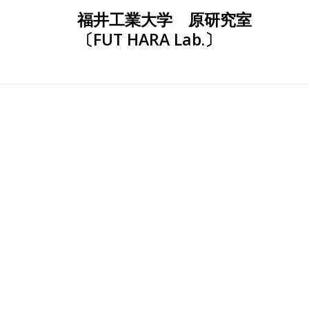
Skip
福井工業大学 原研究室
to
〔FUT HARA Lab.〕
content