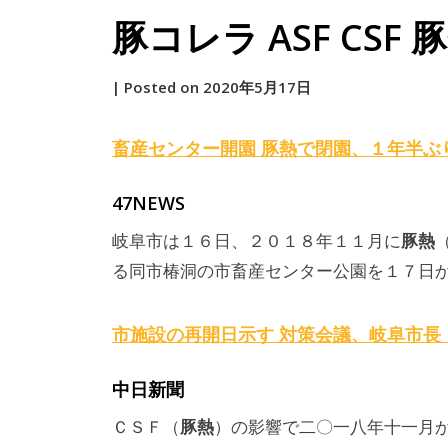
豚コレラ ASF CSF 豚熱
by
|
Posted on
2020年5月17日
原
畜産センター開園
豚熱
で閉園、１年半ぶ
47NEWS
豚熱
岐阜市は１６日、２０１８年１１月に
る同市椿洞の市畜産センター公園を１７日か
市施設の再開日示す 対策会議、岐阜市長
中日新聞
豚熱
ＣＳＦ（
）の影響で二〇一八年十一月