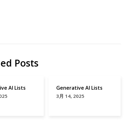
ジ
ビ
エ
岐
阜
市
ted Posts
岐
阜
県
ve AI Lists
Generative AI Lists
025
3月 14, 2025
豚
熱