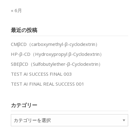
« 6月
最近の投稿
CMβCD（carboxymethyl-β-cyclodextrin）
HP-β-CD（Hydroxypropyl β-Cyclodextrin）
SBEβCD（Sulfobutylether-β-Cyclodextrin）
TEST AI SUCCESS FINAL 003
TEST AI FINAL REAL SUCCESS 001
カテゴリー
カ
テ
ゴ
リ