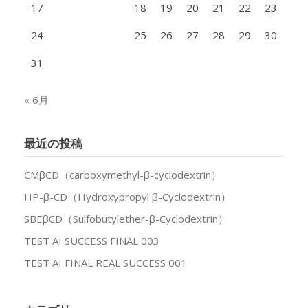
17
18
19
20
21
22
23
24
25
26
27
28
29
30
31
« 6月
最近の投稿
CMβCD（carboxymethyl-β-cyclodextrin）
HP-β-CD（Hydroxypropyl β-Cyclodextrin）
SBEβCD（Sulfobutylether-β-Cyclodextrin）
TEST AI SUCCESS FINAL 003
TEST AI FINAL REAL SUCCESS 001