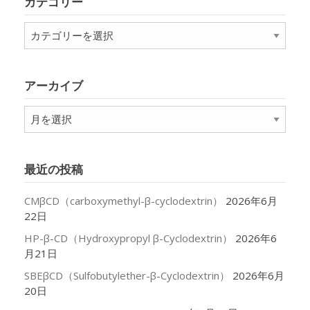
カテゴリー
カ
テ
ゴ
リ
アーカイブ
ー
ア
ー
カ
イ
最近の投稿
ブ
CMβCD（carboxymethyl-β-cyclodextrin）
2026年6月
22日
HP-β-CD（Hydroxypropyl β-Cyclodextrin）
2026年6
月21日
SBEβCD（Sulfobutylether-β-Cyclodextrin）
2026年6月
20日