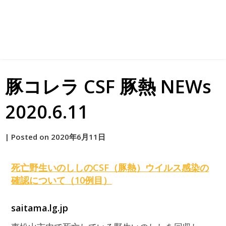
豚コレラ CSF 豚熱 NEWs
2020.6.11
by
|
Posted on
2020年6月11日
原
死亡野生いのししの
CSF
（豚熱）ウイルス感染の
確認について（10例目）
saitama.lg.jp