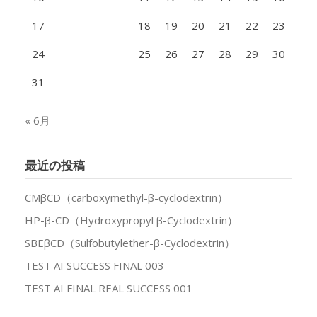
17
18
19
20
21
22
23
24
25
26
27
28
29
30
31
« 6月
最近の投稿
CMβCD（carboxymethyl-β-cyclodextrin）
HP-β-CD（Hydroxypropyl β-Cyclodextrin）
SBEβCD（Sulfobutylether-β-Cyclodextrin）
TEST AI SUCCESS FINAL 003
TEST AI FINAL REAL SUCCESS 001