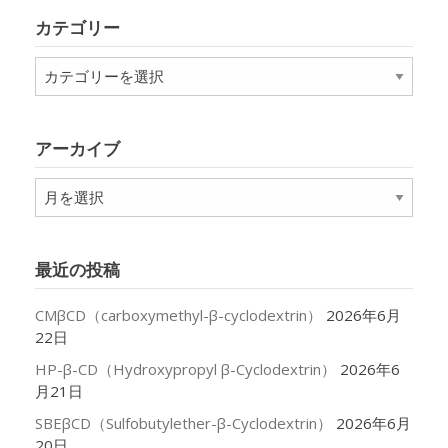
カテゴリー
カ
テ
ゴ
リ
アーカイブ
ー
ア
ー
カ
イ
最近の投稿
ブ
CMβCD（carboxymethyl-β-cyclodextrin）
2026年6月
22日
HP-β-CD（Hydroxypropyl β-Cyclodextrin）
2026年6
月21日
SBEβCD（Sulfobutylether-β-Cyclodextrin）
2026年6月
20日